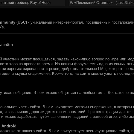
натский трейлер Ray of Hope
«Последний Сталкер» - [Last Stalke
ommunity (USC)
- уникальный интернет-портал, посвященный постапокалип
's.
 сайта:
 участник может пообщаться, задать какой-либо вопрос по игре или мо
осто хорошо провести время. На нашем форуме есть одна из самых актив
тни зарегистрированных игроков, доброжелательные ГМы, которые не дад
говля и скупка снаряжения. Кроме того, на сайте можно узнать последни
е утихает общение. В нём можно общаться на любые темы. Достаточно вс
ональная часть сайта. В нем находится магазин снаряжения, в котором 
а, и заканчивая дорогим детектором аномалий. При регистрации даются 
ги можно заработать путём выполнения заданий в ролевой игре, либо ак
 Android
ложение от нашего сайта. В нём присутствует весь функционал сайта, в