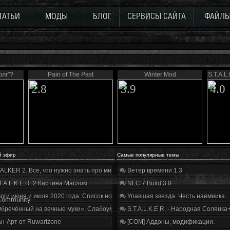
ТАТЬИ
МОДЫ
БЛОГ
СЕРВИСЫ САЙТА
ФАЙЛ
олг"?
Pain of The Past
Winter Mod
S.T.A.L
2.8
3.9
4.0
й эфир
Самые популярные темы
ALKER 2. Все, что нужно знать про мир, геймплей и сюжет | Разбор трейлера
Ветер времени 1.3
T.A.L.K.E.R. 2 Картина Маслом
NLC 7 Build 3.0
оги июня и июля 2020 года. Список нововведений
Упавшая звезда. Честь наёмника
 Community
бречённый на вечные муки». Слабоумие и отвага
S.T.A.L.K.E.R. - Народная Солянка
н-Арт от Ruwartzone
[COM] Аддоны, модификации.