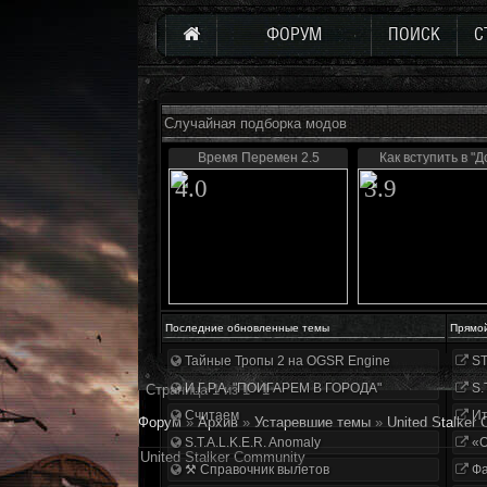
ФОРУМ
ПОИСК
С
Случайная подборка модов
Время Перемен 2.5
Как вступить в "Д
4.0
3.9
Последние обновленные темы
Прямо
Тайные Тропы 2 на OGSR Engine
ST
И.Г.Р.А. "ПОИГАРЕМ В ГОРОДА"
S.
Страница
1
из
1
1
Считаем
Ит
Форум
»
Архив
»
Устаревшие темы
»
United Stalker
S.T.A.L.K.E.R. Anomaly
«О
United Stalker Community
⚒ Справочник вылетов
Фа