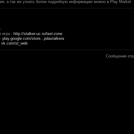
ие, а так же узнать более подробную информацию можно в Play Market
u
 игра -
http://stalker-uc.ru/last-zone
 -
play.google.com/store...pdastalkera
:
vk.com/st_web
Сообщение от