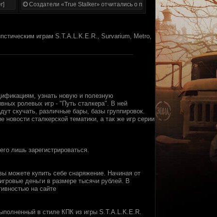
r]
Создатели «True Stalker» отчитались о проделанной работе
стическим играм S.T.A.L.K.E.R., Survarium, Metro,
дификациям, узнать новую и полезную
ных ролевых игр - "Путь сталкера". В ней
ут скучать, различные бары, базы группировок.
е новости сталкерской тематики, а так же игр серии
его лишь зарегистрироваться.
вы можете купить себе снаряжение. Начиная от
игровые деньги в размере тысячи рублей. В
тивностью на сайте
ыполненный в стиле КПК из игры S.T.A.L.K.E.R.