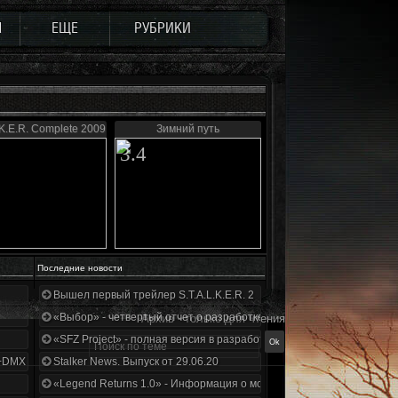
Ы
ЕЩЕ
РУБРИКИ
.K.E.R. Complete 2009
Зимний путь
3.4
Последние новости
Вышел первый трейлер S.T.A.L.K.E.R. 2
«Выбор» - четвертый отчет о разработке!
Архив - только для чтения
«SFZ Project» - полная версия в разработке!
+DMX 1.3.5.ООП.МА.К.
Stalker News. Выпуск от 29.06.20
«Legend Returns 1.0» - Информация о моде за июнь 2020