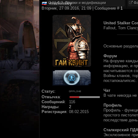
NLC 7. Правки и модификации
Фа
muzhinskiy
Вторник, 27.09.2016, 21:09 | Сообщение #
1
United Stalker C
Fallout, Tom Clancy
Основные разделы
Форум
На форуме каждый
информацию, и пр
насчитываются со
Войны кланов, тор
постапокалипсис.
Чат
Статус
:
В чате никогда н
Отмычка
:
Сообщений
:
116
Профиль
Награды
:
2
Профиль - функци
Регистрация
:
08.02.2015
простого пистолет
последствие день
Сталкерский ПДА
Эксклюзивное при