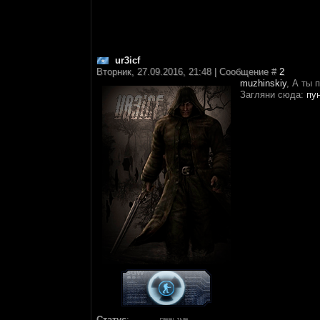
ur3icf
Вторник, 27.09.2016, 21:48 | Сообщение #
2
muzhinskiy
, А ты 
Загляни сюда:
пун
Статус
: