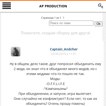
AP PRODUCTION
Страница
1
из
1
1
Помогите, создаю сборку для друга!
Captain_Andcher
02.08.2016 в 11:51
Ну в общем, дело такое, друг попросил объединить ему
2 мода, он знал что я объединял много модов, но с
этими модами что-то пошло не так.
Моды:
-O.F.F.L.I.F.E
-"Компаньоны"
При объединении, и запуске, игра вылетает.
Они случайно не конфликтуют? Если нет, то как их
объединить? Очень прошу помочь)