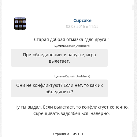
Cupcake
02.08.2016 в 11:55
Старая добрая отмазка "для друга!"
Цитата
Captain_Andcher
(
)
При объединении, и запуске, игра
вылетает.
Цитата
Captain_Andcher
(
)
Они не конфликтуют? Если нет, то как их
объединить?
Ну ты выдал. Если вылетает, то конфликтует конечно.
Скрещивать задолбёшься, наверно.
Страница
1
из
1
1