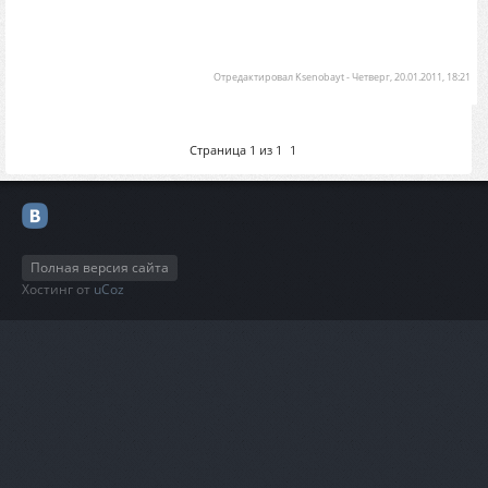
Отредактировал
Ksenobayt
-
Четверг, 20.01.2011, 18:21
Страница
1
из
1
1
Полная версия сайта
Хостинг от
uCoz