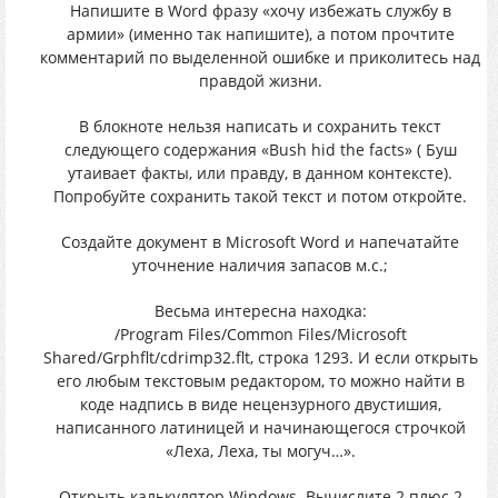
Напишите в Word фразу «хочу избежать службу в
армии» (именно так напишите), а потом прочтите
комментарий по выделенной ошибке и приколитесь над
правдой жизни.
В блокноте нельзя написать и сохранить текст
следующего содержания «Bush hid the facts» ( Буш
утаивает факты, или правду, в данном контексте).
Попробуйте сохранить такой текст и потом откройте.
Создайте документ в Microsoft Word и напечатайте
уточнение наличия запасов м.с.;
Весьма интересна находка:
/Program Files/Common Files/Microsoft
Shared/Grphflt/cdrimp32.flt, строка 1293. И если открыть
его любым текстовым редактором, то можно найти в
коде надпись в виде нецензурного двустишия,
написанного латиницей и начинающегося строчкой
«Леха, Леха, ты могуч…».
Открыть калькулятор Windows. Вычислите 2 плюс 2