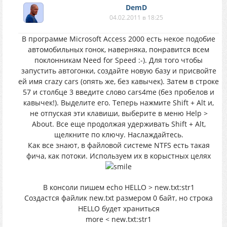
DemD
04.02.2011 в 18:25
В программе Microsoft Access 2000 есть некое подобие
автомобильных гонок, наверняка, понравится всем
поклонникам Need for Speed :-). Для того чтобы
запустить автогонки, создайте новую базу и присвойте
ей имя crazy cars (опять же, без кавычек). Затем в строке
57 и столбце 3 введите слово cars4me (без пробелов и
кавычек!). Выделите его. Теперь нажмите Shift + Alt и,
не отпуская эти клавиши, выберите в меню Help >
About. Все еще продолжая удерживать Shift + Alt,
щелкните по ключу. Наслаждайтесь.
Как все знают, в файловой системе NTFS есть такая
фича, как потоки. Используем их в корыстных целях
В консоли пишем echo HELLO > new.txt:str1
Создастся файлик new.txt размером 0 байт, но строка
HELLO будет храниться
more < new.txt:str1