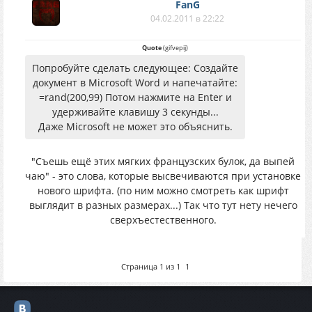
FanG
04.02.2011 в 22:22
Quote
(
gifvepij
)
Попробуйте сделать следующее: Создайте
документ в Microsoft Word и напечатайте:
=rand(200,99) Потом нажмите на Enter и
удерживайте клавишу 3 секунды...
Даже Microsoft не может это объяснить.
"Съешь ещё этих мягких французских булок, да выпей
чаю" - это слова, которые высвечиваются при установке
нового шрифта. (по ним можно смотреть как шрифт
выглядит в разных размерах...) Так что тут нету нечего
сверхъестественного.
Страница
1
из
1
1