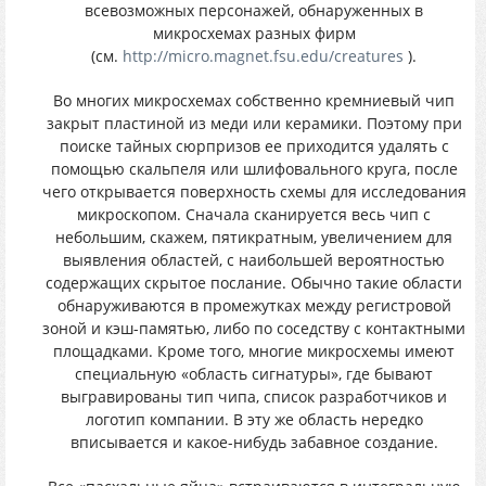
всевозможных персонажей, обнаруженных в
микросхемах разных фирм
(см.
http://micro.magnet.fsu.edu/creatures
).
Во многих микросхемах собственно кремниевый чип
закрыт пластиной из меди или керамики. Поэтому при
поиске тайных сюрпризов ее приходится удалять с
помощью скальпеля или шлифовального круга, после
чего открывается поверхность схемы для исследования
микроскопом. Сначала сканируется весь чип с
небольшим, скажем, пятикратным, увеличением для
выявления областей, с наибольшей вероятностью
содержащих скрытое послание. Обычно такие области
обнаруживаются в промежутках между регистровой
зоной и кэш-памятью, либо по соседству с контактными
площадками. Кроме того, многие микросхемы имеют
специальную «область сигнатуры», где бывают
выгравированы тип чипа, список разработчиков и
логотип компании. В эту же область нередко
вписывается и какое-нибудь забавное создание.