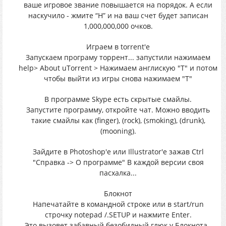
ваше игровое звание повышается на порядок. А если
наскучило - жмите “H” и на ваш счет будет записан
1,000,000,000 очков.
Играем в torrent'e
Запускаем програму торрент... запустили нажимаем
help> About uTorrent > Нажимаем англискую "T" и потом
чтобы выйти из игры снова нажимаем "T"
В программе Skype есть скрытые смайлы.
Запустите программу, откройте чат. Можно вводить
такие смайлы как (finger), (rock), (smoking), (drunk),
(mooning).
Зайдите в Photoshop'e или Illustrator'e зажав Ctrl
"Справка -> О программе" В каждой версии своя
пасхалка...
Блокнот
Напечатайте в командной строке или в start/run
строчку notepad /.SETUP и нажмите Enter.
Это вызовет забавный безобидный глюк у Блокнота -