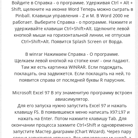
Войдите в Справка - о программе. Удерживая Ctrl + Alt +
Shift, щелкните на иконке Word Теперь можно сыграть в
Pinball. Клавиши управления - Z и M. В Word 2000 не
работает. Выберите Справка - о программе. Нажмите и
удерживайте клавиши Ctrl+Shift+Alt. Щелкните левой
кнопкой мыши на горизонтальной линии, не отпуская
Ctrl+Shift+Alt. Появится Splash Screen от Ворда.
В winrar Нажимаем Справка - О программе.
Щелкаем левой кнопкой на стопке книг - они падают.
Там же есть картинка WINRAR. Если подождать,
поклацать, она задвижется. Если поклацать на ней, то
появится справа от последней буквы R парусник.
Microsoft Excel 97 В эту знаменитую программу встроен
авиасимулятор.
Для его запуска нужно запустить Excel 97 и нажать
клавишу F5. В появившемся меню написать X97:L97 и
нажать на Enter. Потом нажмите клавишу Tab. Для
окончании процесса зажмите Ctrl+Shift и одновременно
запустите Мастер диаграмм (Chart Wizard). Через пару
секунд запустится игрушка. Все управлении мышкой, а