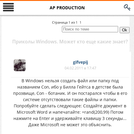
AP PRODUCTION
Страница
1
из
1
1
Приколы Windows. Может кто еще какие знает?
gifvepij
04.02.2011 в 17:47
В Windows нельзя создать файл или папку под
названием Con, ибо у Билла Гейтса в детстве была
прозвище, Con - ботаник. И он постарался чтобы в его
системе отсутствовали такие файлы и папки.
Попробуйте сделать следующее: Создайте документ в
Microsoft Word и напечатайте: =rand(200,99) Потом
нажмите на Enter и удерживайте клавишу 3 секунды...
Даже Microsoft не может это объяснить.