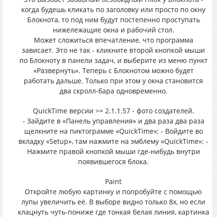
когда будешь кликать по заголовку или просто по окну
Блокнота, то под ним будут постепенно проступать
нижележащие окна и рабочий стол.
Может сложиться впечатление, что программа
зависает. Это не так - кликните второй кнопкой мыши
по Блокноту в панели задач, и выберите из меню пункт
«Развернуть». Теперь с Блокнотом можно будет
работать дальше. Только при этом у окна становится
два скролл-бара одновременно.
QuickTime версии >= 2.1.1.57 - фото создателей.
- Зайдите в «Панель управления» и два раза два раза
щелкните на пиктограмме «QuickTime»; - Войдите во
вкладку «Setup», там нажмите на эмблему «QuickTime»; -
Нажмите правой кнопкой мыши где-нибудь внутри
появившегося блока.
Paint
Откройте любую картинку и попробуйте с помощью
лупы увеличить её. В выборе видно только 8х, но если
клацнуть чуть-пониже где тонкая белая линия, картинка