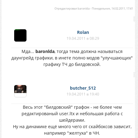
Отредактировал
baronlda
-
Понедельник, 14.02.2011, 17:41
Rolan
19.04.2011 в 08:29
Мда...
baronlda
, тогда тема должна называться
даунгрейд графики, в инете полно модов "улучшающих"
графику ТЧ до билдовской.
butcher_512
19.04.2011 в 19:40
Весь этот "билдовский" графон - не более чем
редактированый user.ltx и небольшая работа с
шейдерами.
Ну на динамике ещё много чего от скайбоксов зависит,
например "желтуха" в ЧН.