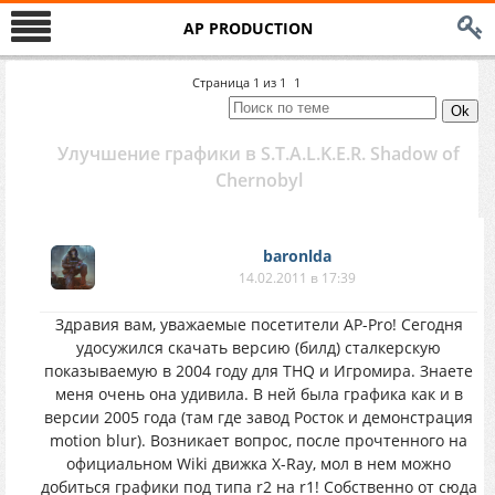
AP PRODUCTION
Страница
1
из
1
1
Улучшение графики в S.T.A.L.K.E.R. Shadow of
Chernobyl
baronlda
14.02.2011 в 17:39
Здравия вам, уважаемые посетители АР-Рro! Сегодня
удосужился скачать версию (билд) сталкерскую
показываемую в 2004 году для THQ и Игромира. Знаете
меня очень она удивила. В ней была графика как и в
версии 2005 года (там где завод Росток и демонстрация
motion blur). Возникает вопрос, после прочтенного на
официальном Wiki движка X-Ray, мол в нем можно
добиться графики под типа r2 на r1! Собственно от сюда