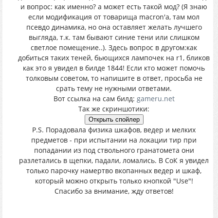
и вопрос: как именно? а может есть такой мод? (Я знаю
если модификация от товарища macron'a, там мол
псевдо динамика, но она оставляет желать лучшего
выгляда, т.к. там бывают синие тени или слишком
светлое помещение..). Здесь вопрос в другом:как
добиться таких теней, бьющихся лампочек на r1, бликов
как это я увидел в билде 1844! Если кто может помочь
толковым советом, то напишите в ответ, просьба не
срать тему не нужными ответами.
Вот ссылка на сам билд:
gameru.net
Так же скриншотики:
P.S. Порадовала физика шкафов, ведер и мелких
предметов - при испытании на локации тир при
попадании из под ствольного гранатомета они
разлетались в щепки, падали, ломались. В СоК я увидел
только парочку намертво вкопанных ведер и шкаф,
который можно открыть только кнопкой "Use"!
Спасибо за внимание, жду ответов!