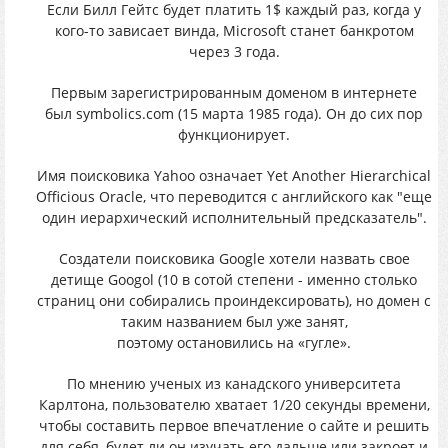
Если Билл Гейтс будет платить 1$ каждый раз, когда у
кого-то зависает винда, Microsoft станет банкротом
через 3 года.
Первым зарегистрированным доменом в интернете
был symbolics.com (15 марта 1985 года). Он до сих пор
функционирует.
Имя поисковика Yahoo означает Yet Another Hierarchical
Officious Oracle, что переводится с английского как "еще
один иерархический исполнительный предсказатель".
Создатели поисковика Google хотели назвать свое
детище Googol (10 в сотой степени - именно столько
страниц они собирались проиндексировать), но домен с
таким названием был уже занят,
поэтому остановились на «гугле».
По мнению ученых из канадского университета
Карлтона, пользователю хватает 1/20 секунды времени,
чтобы составить первое впечатление о сайте и решить
для себя, будет ли он изучать его дальше или закроет и