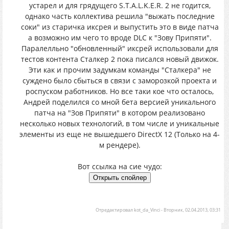
устарел и для грядущего S.T.A.L.K.E.R. 2 не годится,
однако часть коллектива решила "выжать последние
соки" из старичка иксрея и выпустить это в виде патча
а возможно им чего то вроде DLC к "Зову Припяти".
Паралелльно "обновленный" иксрей использовали для
тестов контента Сталкер 2 пока писался новый движок.
Эти как и прочим задумкам команды "Сталкера" не
суждено было сбыться в связи с заморозкой проекта и
роспуском работников. Но все таки кое что осталось,
Андрей поделился со мной бета версией уникального
патча на "Зов Припяти" в котором реализовано
несколько новых технологий, в том числе и уникальные
элементы из еще не вышедшего DirectX 12 (Только на 4-
м рендере).
Вот ссылка на сие чудо:
Отредактировал
kot_da_Vinci
-
Вторник, 02.04.2013, 03:31