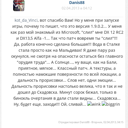
Danis88
02.04.2013 в 04:12
kot_da_Vinci
, вот спасибо Вам! Но у меня при запуске
игры, почему то пишет, что это версия 1.9.0.2... У меня
как раз мой знакомый из Microsoft, "слил" мне DX 12 RC2
и DX13,5 Alfa -1... Так что патч вовремя ты "слил"!!!
Да, работа конечно сделана большая!!! Вода в Сталке
стала просто как на Мальдивах! Я даже пару раз
окунулся, не смотря на опасности остаться без главного
"орудия труда"... А Солнце..., ну ваще, как на Бали,
приятное, мягкое... Классный патч. А текстуры, а
полностью намокшие поверхности по всей локации, а
дальность прорисовки... Слов нет, одни эмоции...
Дальность прорисовки настолько велика, что я так и не
дошел до Скадовска. Минут сорок бежал, только в
бинокль очертания в дали стали видны... Скадовска...
Ну, будет еще, заходи!!! Ой, сливай...
Отредактировал
Danis88
-
Вторник, 02.04.2013, 04:15