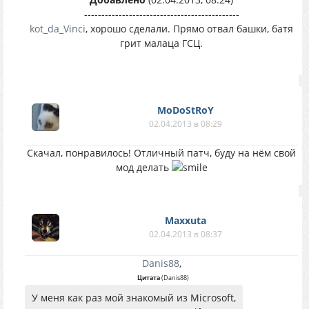
---------------------------------------------
kot_da_Vinci
, хорошо сделали. Прямо отвал башки, батя
грит малаца ГСЦ.
MoDoStRoY
02.04.2013 в 08:29
Скачал, понравилось! Отличный патч, буду на нём свой
мод делать
Maxxuta
02.04.2013 в 08:37
Danis88
,
Цитата
(
Danis88
)
У меня как раз мой знакомый из Microsoft,