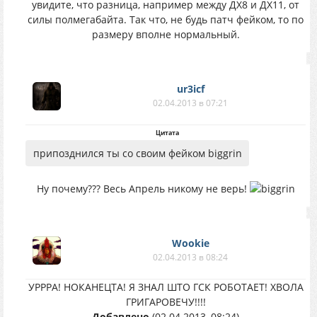
увидите, что разница, например между ДХ8 и ДХ11, от
силы полмегабайта. Так что, не будь патч фейком, то по
размеру вполне нормальный.
ur3icf
02.04.2013 в 07:21
Цитата
припозднился ты со своим фейком biggrin
Ну почему??? Весь Апрель никому не верь!
Wookie
02.04.2013 в 08:24
УРРРА! НОКАНЕЦТА! Я ЗНАЛ ШТО ГСК РОБОТАЕТ! ХВОЛА
ГРИГАРОВЕЧУ!!!!
Добавлено
(02.04.2013, 08:24)