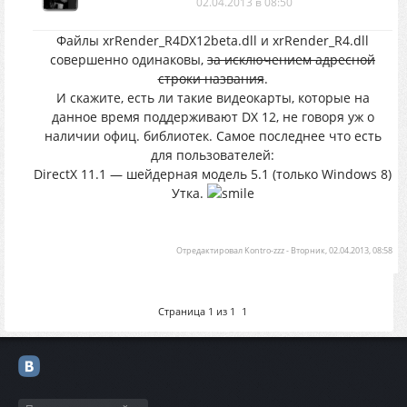
02.04.2013 в 08:50
Файлы xrRender_R4DX12beta.dll и xrRender_R4.dll
совершенно одинаковы,
за исключением адресной
строки названия
.
И скажите, есть ли такие видеокарты, которые на
данное время поддерживают DX 12, не говоря уж о
наличии офиц. библиотек. Самое последнее что есть
для пользователей:
DirectX 11.1 — шейдерная модель 5.1 (только Windows 8)
Утка.
Отредактировал
Kontro-zzz
-
Вторник, 02.04.2013, 08:58
Страница
1
из
1
1