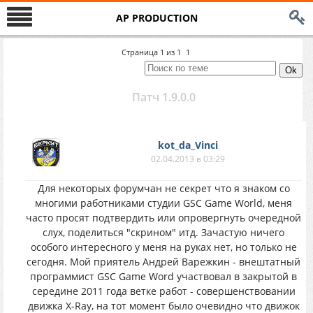
AP PRODUCTION
Страница
1
из
1
1
Патч 1.9.0.0
kot_da_Vinci
02.04.2013 в 03:29
Для некоторых форумчан не секрет что я знаком со
многими работниками студии GSC Game World, меня
часто просят подтвердить или опровергнуть очередной
слух, поделиться "скрином" итд. Зачастую ничего
особого интересного у меня на руках нет, но только не
сегодня. Мой приятель Андрей Варежкин - внештатный
программист GSC Game Word участвовал в закрытой в
середине 2011 года ветке работ - совершенствовании
движка X-Ray, на тот момент было очевидно что движок