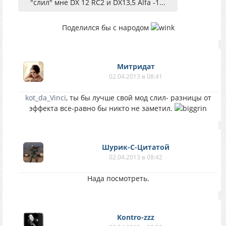
"слил" мне DX 12 RC2 и DX13,5 Alfa -1...
Поделился бы с народом
Митридат
02.04.2013 в 08:41
kot_da_Vinci
, ты бы лучше свой мод слил- разницы от
эффекта все-равно бы никто не заметил.
Шурик-С-Цитатой
02.04.2013 в 08:42
Нада посмотреть.
Kontro-zzz