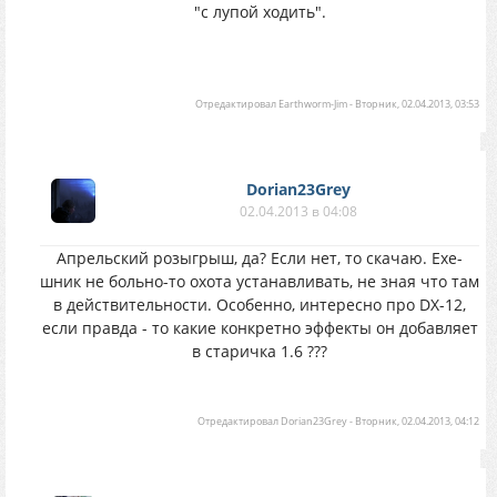
"с лупой ходить".
Отредактировал
Earthworm-Jim
-
Вторник, 02.04.2013, 03:53
Dorian23Grey
02.04.2013 в 04:08
Апрельский розыгрыш, да? Если нет, то скачаю. Ехе-
шник не больно-то охота устанавливать, не зная что там
в действительности. Особенно, интересно про DX-12,
если правда - то какие конкретно эффекты он добавляет
в старичка 1.6 ???
Отредактировал
Dorian23Grey
-
Вторник, 02.04.2013, 04:12