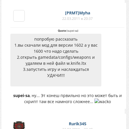
[PRMT]Myha
22.03.2011 в 20:37
Quote
(
supei-sa
)
попробую рассказать
1.вы скачали мод для версии 1602 а у вас
1600 что надо сделать
2.открыть gamedata/configs/weapons и
удаляем в ней файл w.knife.ltx
3.запустить игру и наслаждаться
УДАЧИ!!!
supei-sa
, ну... Эт конеш првильно но это может быть и
скрипт там все намного сложнее...
Rurik345