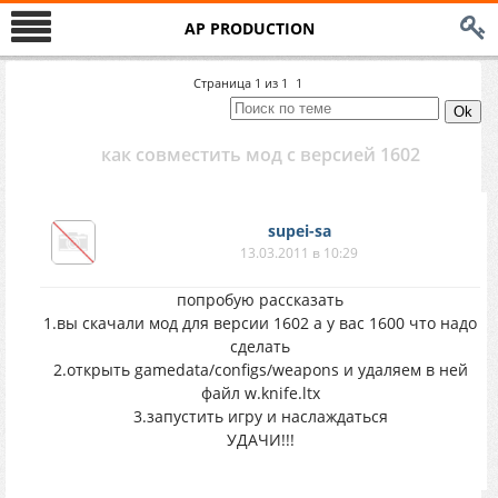
AP PRODUCTION
Страница
1
из
1
1
как совместить мод с версией 1602
supei-sa
13.03.2011 в 10:29
попробую рассказать
1.вы скачали мод для версии 1602 а у вас 1600 что надо
сделать
2.открыть gamedata/configs/weapons и удаляем в ней
файл w.knife.ltx
3.запустить игру и наслаждаться
УДАЧИ!!!