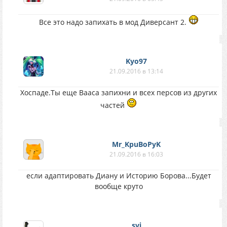
Все это надо запихать в мод Диверсант 2.
Kyo97
21.09.2016 в 13:14
Хоспаде.Ты еще Вааса запихни и всех персов из других
частей
Mr_KpuBoPyK
21.09.2016 в 16:03
если адаптировать Диану и Историю Борова...Будет
вообще круто
svi