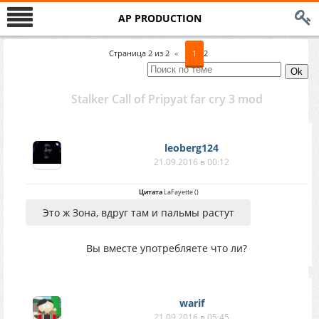
AP PRODUCTION
Страница
2
из
2
«
1
2
Stalker Call of Pripyat far cry 3 mod
leoberg124
21.09.2016 в 00:12
Цитата
LaFayette
(
)
Это ж Зона, вдруг там и пальмы растут
Вы вместе употребляете что ли?
warif
21.09.2016 в 05:45