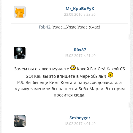
Mr_KpuBoPyK
23.09.2016 в 23:26
Fsb42
, Ужас...Ужас Ужас Ужас!
R0x87
15.02.2017 в 21:40
Зачем вы сталкер мучаете
Какой Far Cry! Какой CS
GO! Как вы это впишете в Чернобыль?!
P.S: Вы бы ещё Кинг-Конга и папуасов добавили, а
музыку заменили бы на песни Боба Марли. Это прям
просится сюда.
Sesheyger
18.02.2017 в 01:49