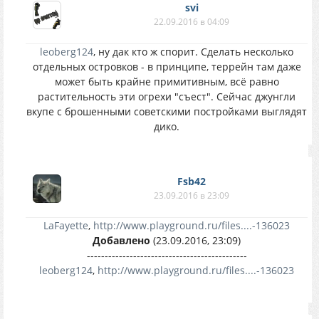
svi
22.09.2016 в 04:09
leoberg124
, ну дак кто ж спорит. Сделать несколько
отдельных островков - в принципе, террейн там даже
может быть крайне примитивным, всё равно
растительность эти огрехи "съест". Сейчас джунгли
вкупе с брошенными советскими постройками выглядят
дико.
Fsb42
23.09.2016 в 23:09
LaFayette
,
http://www.playground.ru/files....-136023
Добавлено
(23.09.2016, 23:09)
---------------------------------------------
leoberg124
,
http://www.playground.ru/files....-136023