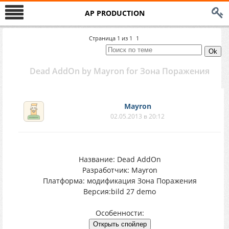
AP PRODUCTION
Страница
1
из
1
1
Dead AddOn by Mayron for Зона Поражения
Mayron
02.05.2013 в 20:12
Название: Dead AddOn
Разработчик: Mayron
Платформа: модификация Зона Поражения
Версия:bild 27 demo
Особенности: