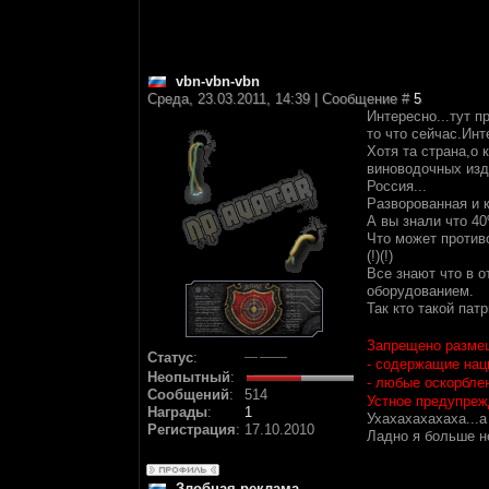
vbn-vbn-vbn
Среда, 23.03.2011, 14:39 | Сообщение #
5
Интересно...тут п
то что сейчас.Ин
Хотя та страна,о 
виноводочных из
Россия...
Разворованная и к
А вы знали что 4
Что может противо
(!)(!)
Все знают что в о
оборудованием.
Так кто такой па
Запрещено разме
Статус
:
- содержащие нац
Неопытный
:
- любые оскорблени
Сообщений
:
514
Устное предупреж
Награды
:
1
Ухахахахахаха...а
Регистрация
:
17.10.2010
Ладно я больше не 
Злобная реклама