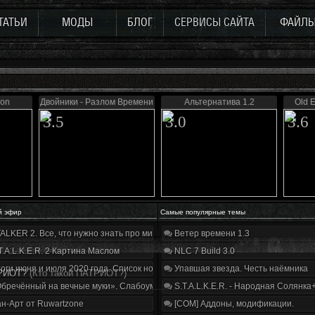
ТАТЬИ
МОДЫ
БЛОГ
СЕРВИСЫ САЙТА
ФАЙЛ
on
Двойники - Разлом Времени
Альтернатива 1.2
Old E
3.5
3.0
3.6
й эфир
Самые популярные темы
ALKER 2. Все, что нужно знать про мир, геймплей и сюжет | Разбор трейлера
Ветер времени 1.3
T.A.L.K.E.R. 2 Картина Маслом
NLC 7 Build 3.0
оги июня и июля 2020 года. Список нововведений
Упавшая звезда. Честь наёмника
ТРИОТ?
(Кто такой ПАТРИОТ?)
бречённый на вечные муки». Слабоумие и отвага
S.T.A.L.K.E.R. - Народная Солянка
н-Арт от Ruwartzone
[COM] Аддоны, модификации.