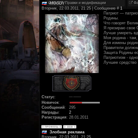
NLC 7. Правки и модификации
Фа
MOODY
Вторник, 22.03.2011, 21:25 | Сообщение #
1
Патриот — патриот
Родины.
Что говорят Вели
Я презираю свое О
Лучше умереть вд
Моя родина - там,
Для измены родин
Правители должны 
Защита Родины ест
Патриотизм - одн
Лучшее средство п
Статус
:
Новичок
:
Сообщений
:
295
Награды
:
2
Регистрация
:
28.01.2011
Злобная реклама
Вторник, 22.03.2011, 21:25