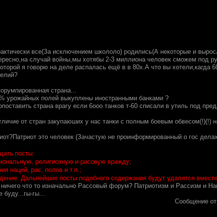
рактически все(За исключением школоло) родились(А некоторые и выросл
тересно,на случай войны,мы хотябы 2-3 миллиона человек сможем под ру
которой я говорю на деле распалась ещё в в 80х.А что вы хотели,кагда
делий?
орумпированная страна...
0% урожайных полей выкуплены иностранными банками ?
поставить страна врагу если 6ооо танков т-60 списали в утиль под предлог
тличие от стран закупаюших у нас танки с полным боевым обвесом(!)(!)
триот?Патриот это человек (Зачастую не проинформированный о гос дела
щать посты:
иональную, религиозную и расовую вражду;
я наций, рас, полов и т.п.;
дение. Дальнейшие посты подобного содержания будут удалятся вместе
 ничего что то изначально Рассовый форум? Патриотизм и Рассизм и Нац
буду...гы-гы...
Сообщение от