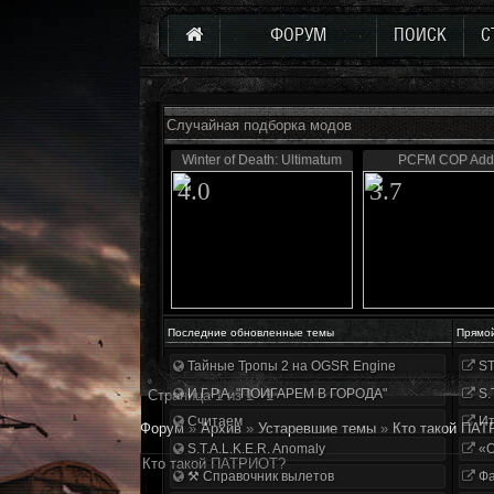
ФОРУМ
ПОИСК
С
Случайная подборка модов
Winter of Death: Ultimatum
PCFM COP Add
4.0
3.7
Последние обновленные темы
Прямо
Тайные Тропы 2 на OGSR Engine
ST
И.Г.Р.А. "ПОИГАРЕМ В ГОРОДА"
S.
Страница
1
из
1
1
Считаем
Ит
Форум
»
Архив
»
Устаревшие темы
»
Кто такой ПА
S.T.A.L.K.E.R. Anomaly
«О
Кто такой ПАТРИОТ?
⚒ Справочник вылетов
Фа