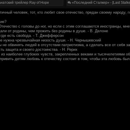
натский трейлер Ray of Hope
«Последний Сталкер» - [Last Stalke
ичный человек, тот, кто любит свое отечество, предан своему народу, г
кие?
течество с головы до ног, но если с этим соглашаются иностранцы, мне
али от родины, чем прожить без родины в душе. - В. Делоне
 где есть свобода. - Т. Джефферсон
е нужна чрезвычайная низость души. - Н. Чернышевский
не обвинять людей в отсутствии патриотизма, а сделать все от себя за
ь защита и своего достоинства. - Н. Рерих
о из наиболее глубоких чувств, закрепленных веками и тысячелетиями о
ривить детям любовь к отечеству состоит в том, чтобы эта любовь была