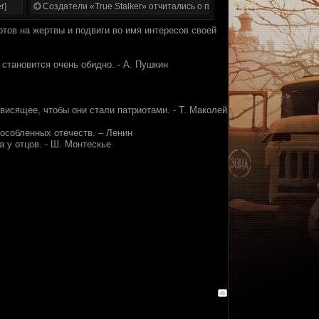
r]
Создатели «True Stalker» отчитались о проделанной работе
отов на жертвы и подвиги во имя интересов своей
 становится очень обидно. - А. Пушкин
висящее, чтобы они стали патриотами. - Т. Маколей
бособленных отечеств. – Ленин
 у отцов. - Ш. Монтескье