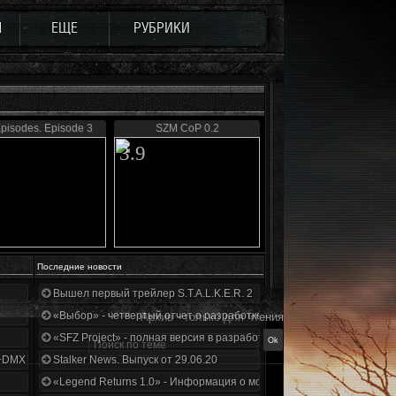
Ы
ЕЩЕ
РУБРИКИ
pisodes. Episode 3
SZM CoP 0.2
3.9
Последние новости
Вышел первый трейлер S.T.A.L.K.E.R. 2
«Выбор» - четвертый отчет о разработке!
Архив - только для чтения
«SFZ Project» - полная версия в разработке!
+DMX 1.3.5.ООП.МА.К.
Stalker News. Выпуск от 29.06.20
«Legend Returns 1.0» - Информация о моде за июнь 2020