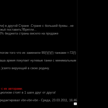
и) в другой Стране .Стране с большой буквы...не
жьё поставить?Врятли...
 60% бюджета страны висело на продаже
ом того что их заменили 90(!)(!)(!) танками т-72(!)
 наша армия покупает нулевые танки с минимальным
х.)свято верующий в свою родину.
 с их авторами.
иолизм стоят в 1 шаге друг от друга!
редактировал
vbn-vbn-vbn
-
Среда, 23.03.2011, 16:46