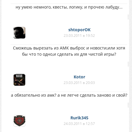
ну умею немного, квесты, логику, и прочею лабуду...
shtoporOK
23.03.2011 в 19:52
Сможешь вырезать из АМК выброс и новости,или хотя
бы что то одно,и сделать их для чистой игры?
Kotor
23.03.2011 в 20:03
а обязательно из амк? а не легче сделать заново и свой?
Rurik345
24.03.2011 в 12:57