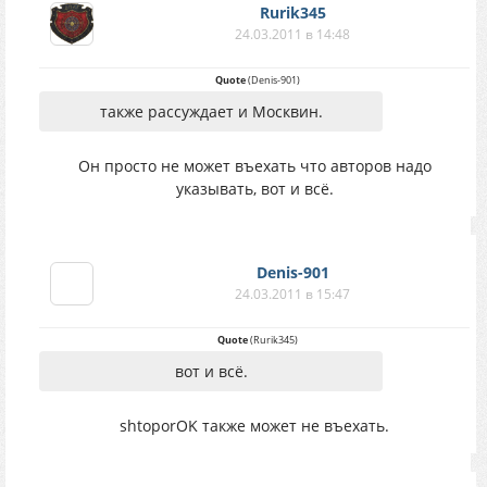
Rurik345
24.03.2011 в 14:48
Quote
(
Denis-901
)
также рассуждает и Москвин.
Он просто не может въехать что авторов надо
указывать, вот и всё.
Denis-901
24.03.2011 в 15:47
Quote
(
Rurik345
)
вот и всё.
shtoporOK также может не въехать.