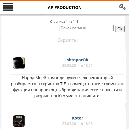
AP PRODUCTION
Страница
1
из
1
1
Скрипты
shtoporOK
23.03.2011 в 18:21
Народ.Моей команде нужен человек который
разбирается в скриптах.Т.Е. совмещать такие схемы как
функция напарников,выброс,динамические новости и
разрыв тел.Кто умеет напишите.
Kotor
23.03.2011 в 18:26