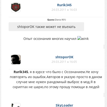
Rurik345
24.03.2011 в 16:03
Quote
(
Denis-901
)
shtoporOK также может не въехать
Опыт осознания многих научил
shtoporOK
29.03.2011 в 16:05
Rurik345
, я в курсе что было с Осознанием.Не хочу
повторять их ошыбок.Авторов я указую просто в даном
случае мне нужен рандомный выброс в мод.Я в
скриптах не шарю,по этому прошу помощи в людей
SkyLoader