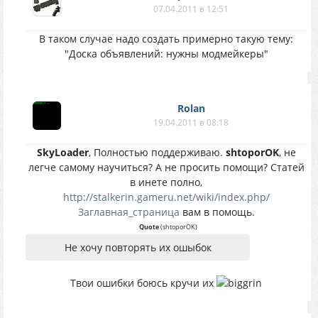
07.04.2011 в 12:51
В таком случае надо создать примерно такую тему:
"Доска объявлений: нужны модмейкеры"
Rolan
19.04.2011 в 08:18
SkyLoader
, Полностью поддерживаю.
shtoporOK
, не
легче самому научиться? А не просить помощи? Статей
в инете полно,
http://stalkerin.gameru.net/wiki/index.php/
Заглавная_страница
вам в помощь.
Quote
(
shtoporOK
)
Не хочу повторять их ошыбок
Твои ошибки боюсь кручи их