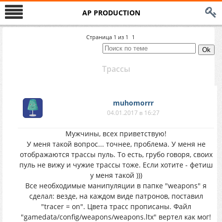
AP PRODUCTION
Страница
1
из
1
1
Трассы
muhomorrr
04.01.2017 в 16:27
Мужчины, всех приветствую!
У меня такой вопрос... точнее, проблема. У меня не
отображаются трассы пуль. То есть, грубо говоря, своих
пуль не вижу и чужие трассы тоже. Если хотите - фетиш
у меня такой )))
Все необходимые манипуляции в папке "weapons" я
сделал: везде, на каждом виде патронов, поставил
"tracer = on". Цвета трасс прописаны. Файл
"gamedata/config/weapons/weapons.ltx" вертел как мог!