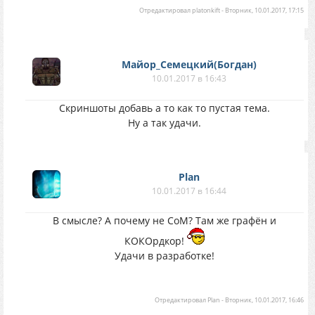
Отредактировал
platonkift
-
Вторник, 10.01.2017, 17:15
Майор_Семецкий(Богдан)
10.01.2017 в 16:43
Скриншоты добавь а то как то пустая тема.
Ну а так удачи.
Plan
10.01.2017 в 16:44
В смысле? А почему не CoM? Там же графён и
КОКОрдкор!
Удачи в разработке!
Отредактировал
Plan
-
Вторник, 10.01.2017, 16:46