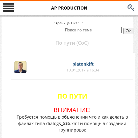
AP PRODUCTION
Страница
1
из
1
1
По пути (CoC)
platonkift
10.01.2017 в 16:34
ПО ПУТИ
ВНИМАНИЕ!
Требуется помощь в объяснении что и как делать в
файлах типа dialogs_$$$.xml и помощь в создании
группировок