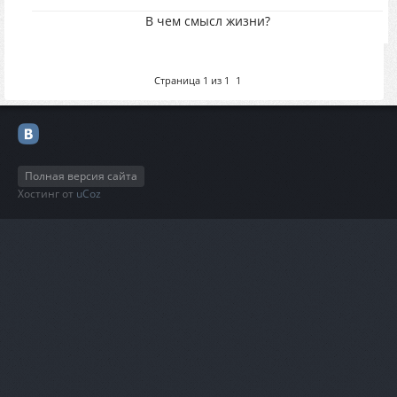
В чем смысл жизни?
Страница
1
из
1
1
Полная версия сайта
Хостинг от
uCoz