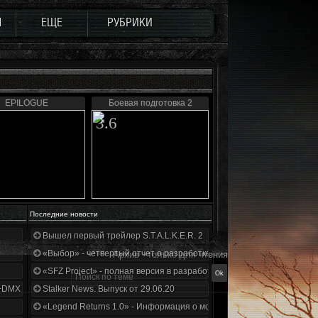
Ы
ЕЩЕ
РУБРИКИ
EPILOGUE
Боевая подготовка 2
3.6
Последние новости
Вышел первый трейлер S.T.A.L.K.E.R. 2
«Выбор» - четвертый отчет о разработке!
Архив - только для чтения
«SFZ Project» - полная версия в разработке!
+DMX 1.3.5.ООП.МА.К.
Stalker News. Выпуск от 29.06.20
«Legend Returns 1.0» - Информация о моде за июнь 2020