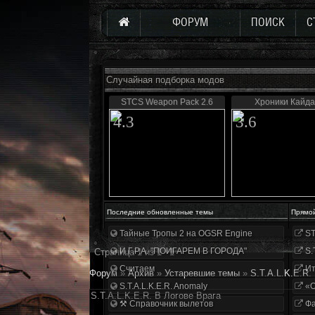
ФОРУМ
ПОИСК
С
Случайная подборка модов
STCS Weapon Pack 2.6
Хроники Кайд
4.3
3.6
Последние обновленные темы
Прямо
Тайные Тропы 2 на OGSR Engine
ST
И.Г.Р.А. "ПОИГАРЕМ В ГОРОДА"
S.
Страница
1
из
1
1
Считаем
Ит
Форум
»
Архив
»
Устаревшие темы
»
S.T.A.L.K.E.R.
S.T.A.L.K.E.R. Anomaly
«О
S.T.A.L.K.E.R. В Логове Врага
⚒ Справочник вылетов
Фа