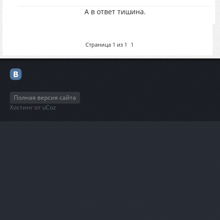
А в ответ тишина.
Страница
1
из
1
1
Полная версия сайта
Хостинг от
uCoz