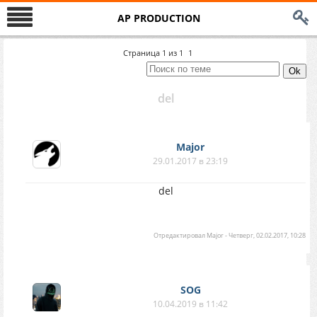
AP PRODUCTION
Страница
1
из
1
1
del
Major
29.01.2017 в 23:19
del
Отредактировал
Major
-
Четверг, 02.02.2017, 10:28
SOG
10.04.2019 в 11:42