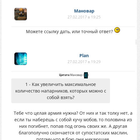
Мановар
27.02.2017 в 19:25
Можете ссылку дать, или точный ответ?
Plan
27.02.2017 в 19:29
Цитата
Мановар
(
)
1 - Как увеличить максимальное
количество напарников, которых можно с
собой взять?
Тебе что целая армия нужна? От них и так толку нет, а
если ты наберёшь с собой кучу мобов, то половина из
них погибнет, попав под огонь своих же. А другая
благополучно скончается от супостатских маслин,
потому-что в бою они никакущие.