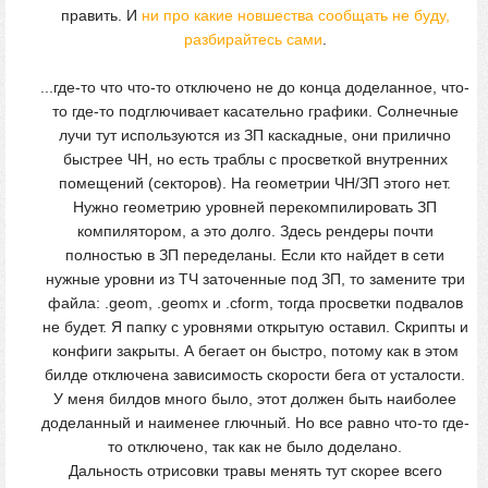
править. И
ни про какие новшества сообщать не буду,
разбирайтесь сами
.
...где-то что что-то отключено не до конца доделанное, что-
то где-то подглючивает касательно графики. Солнечные
лучи тут используются из ЗП каскадные, они прилично
быстрее ЧН, но есть траблы с просветкой внутренних
помещений (секторов). На геометрии ЧН/ЗП этого нет.
Нужно геометрию уровней перекомпилировать ЗП
компилятором, а это долго. Здесь рендеры почти
полностью в ЗП переделаны. Если кто найдет в сети
нужные уровни из ТЧ заточенные под ЗП, то замените три
файла: .geom, .geomx и .cform, тогда просветки подвалов
не будет. Я папку с уровнями открытую оставил. Скрипты и
конфиги закрыты. А бегает он быстро, потому как в этом
билде отключена зависимость скорости бега от усталости.
У меня билдов много было, этот должен быть наиболее
доделанный и наименее глючный. Но все равно что-то где-
то отключено, так как не было доделано.
Дальность отрисовки травы менять тут скорее всего