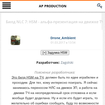
AP PRODUCTION
Билд NLC 7: HSM - альфа-презентация на движке ТЧ
Drone_Ambient
01.03.2017 в 13:54
Разработчик:
Zagolski
Пояснение разработчика:
Это билд HSM на ТЧ
, должен быть по идее играбелен и
проходим. Для тех, кому интересно поиграть. Я сейчас
занимаюсь переносом НЛС на движок ЗП, а работа на
движке ТЧ на неопределенный срок отложена и если
вообще будет доделана. Ну и если кто будет играть, то
желательно об ошибках сообщать, буду по возможности