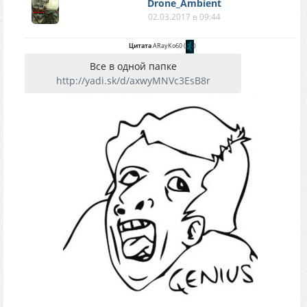
Drone_Ambient
02.03.2017 в 09:44
Цитата
ARayKo60
(
)
Все в одной папке
http://yadi.sk/d/axwyMNVc3EsB8r