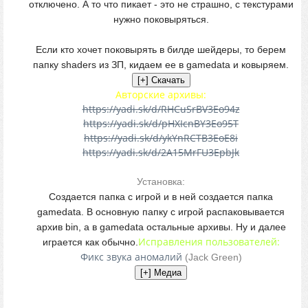
отключено. А то что пикает - это не страшно, с текстурами
нужно поковыряться.
Если кто хочет поковырять в билде шейдеры, то берем
папку shaders из ЗП, кидаем ее в gamedata и ковыряем.
Авторские архивы:
https://yadi.sk/d/RHCuSrBV3Eo94z
https://yadi.sk/d/pHXIcnBY3Eo95T
https://yadi.sk/d/ykYnRCTB3EoE8i
https://yadi.sk/d/2A15MrFU3EpbJk
Установка:
Создается папка с игрой и в ней создается папка
gamedata. В основную папку с игрой распаковывается
архив bin, а в gamedata остальные архивы. Ну и далее
Исправления пользователей:
играется как обычно.
Фикс звука аномалий
(Jack Green)