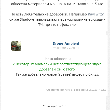
обнесена материалом No Sun. А на ТЧ такого не было.
Но есть любительские доработки. Например
RayTwitty
,
он же Shadows, выкладывал перекомпилинные локации
ТЧ, где это пофиксено.
Drone_Ambient
26.03.2017 в 00:51
Шапка обновлена:
У некоторых аномалий нет соответствующего звука.
Добавлен фикс этого.
Так же добавлено новое (третье) видео по билду.
Отредактировал
Катана
-
Воскресенье, 26.03.2017, 00:52
Страница
1
из
1
1