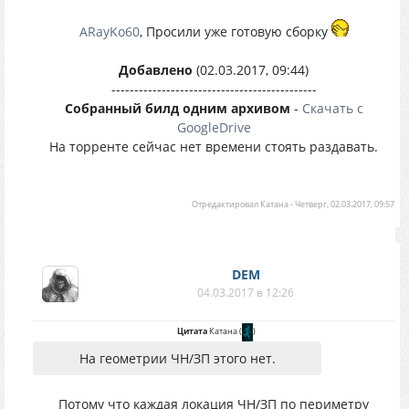
ARayKo60
, Просили уже готовую сборку
Добавлено
(02.03.2017, 09:44)
---------------------------------------------
Собранный билд одним архивом
-
Скачать с
GoogleDrive
На торренте сейчас нет времени стоять раздавать.
Отредактировал
Катана
-
Четверг, 02.03.2017, 09:57
DEM
04.03.2017 в 12:26
Цитата
Катана
(
)
На геометрии ЧН/ЗП этого нет.
Потому что каждая локация ЧН/ЗП по периметру