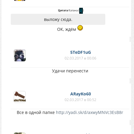
Цитата
Катана
(
)
выложу сюда.
ОК, ждём
5TeDF1uG
02.03.2017 в 00:06
Удачи перенести
ARayKo60
02.03.2017 в 00:52
Все в одной папке
http://yadi.sk/d/axwyMNVc3EsB8r