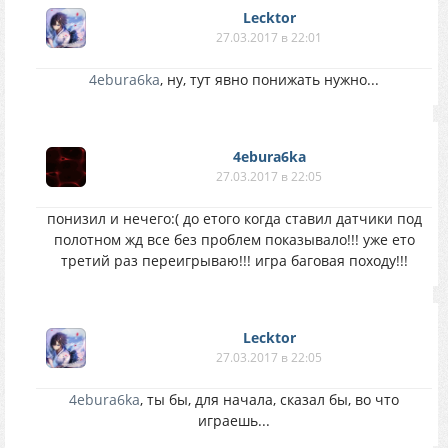
Lecktor
27.03.2017 в 22:01
4ebura6ka
, ну, тут явно понижать нужно...
4ebura6ka
27.03.2017 в 22:05
понизил и нечего:( до етого когда ставил датчики под
полотном жд все без проблем показывало!!! уже ето
третий раз переигрываю!!! игра баговая походу!!!
Lecktor
27.03.2017 в 22:05
4ebura6ka
, ты бы, для начала, сказал бы, во что
играешь...