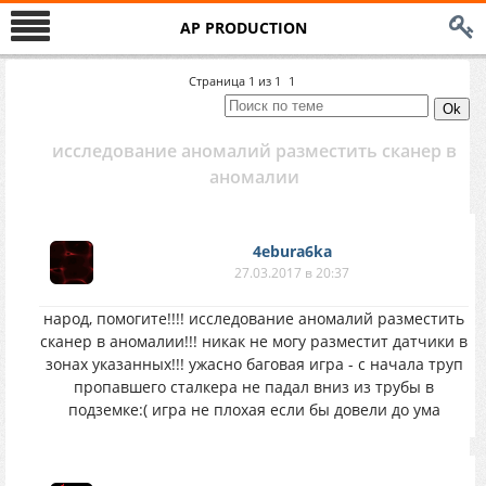
AP PRODUCTION
Страница
1
из
1
1
исследование аномалий разместить сканер в
аномалии
4ebura6ka
27.03.2017 в 20:37
народ, помогите!!!! исследование аномалий разместить
сканер в аномалии!!! никак не могу разместит датчики в
зонах указанных!!! ужасно баговая игра - с начала труп
пропавшего сталкера не падал вниз из трубы в
подземке:( игра не плохая если бы довели до ума