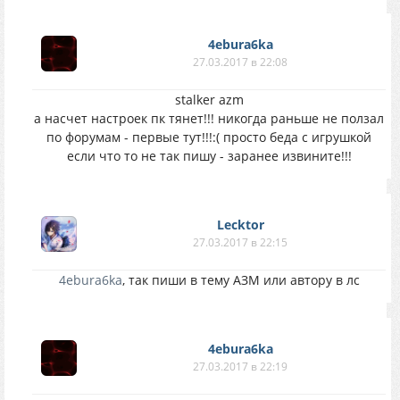
4ebura6ka
27.03.2017 в 22:08
stalker azm
а насчет настроек пк тянет!!! никогда раньше не ползал
по форумам - первые тут!!!:( просто беда с игрушкой
если что то не так пишу - заранее извините!!!
Lecktor
27.03.2017 в 22:15
4ebura6ka
, так пиши в тему АЗМ или автору в лс
4ebura6ka
27.03.2017 в 22:19