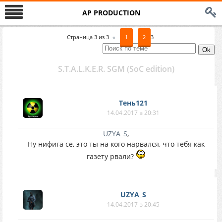
AP PRODUCTION
Страница
3
из
3
«
1
2
3
S.T.A.L.K.E.R. SGM (SoC edition)
Тень121
14.04.2017 в 20:31
UZYA_S
,
Ну нифига се, это ты на кого нарвался, что тебя как
газету рвали?
UZYA_S
14.04.2017 в 20:45