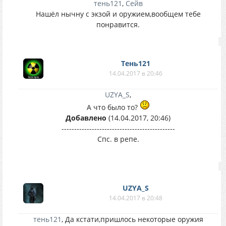
тень121
,
Сейв
Нашёл нычну с экзой и оружием,вообщем тебе
понравится.
Тень121
14.04.2017 в 20:46
UZYA_S
,
А что было то?
Добавлено
(14.04.2017, 20:46)
---------------------------------------------
Спс. в репе.
UZYA_S
14.04.2017 в 20:48
тень121
, Да кстати,пришлось некоторые оружия