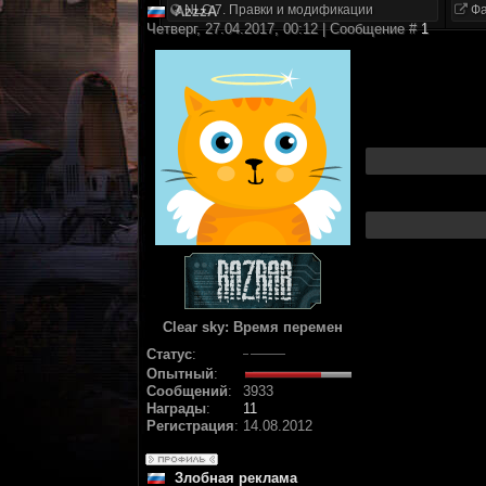
NLC 7. Правки и модификации
Фа
AzzzA
Четверг, 27.04.2017, 00:12 | Сообщение #
1
Clear sky: Время перемен
Статус
:
Опытный
:
Сообщений
:
3933
Награды
:
11
Регистрация
:
14.08.2012
Злобная реклама