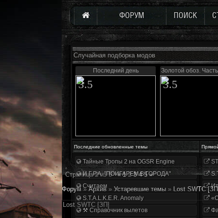
ФОРУМ
ПОИСК
С
Случайная подборка модов
Последний день
Золотой обоз. Част
3.5
3.5
Последние обновленные темы
Прямо
Тайные Тропы 2 на OGSR Engine
ST
И.Г.Р.А. "ПОИГАРЕМ В ГОРОДА"
S.
Страница
2
из
5
«
1
2
3
4
5
»
Считаем
Ит
Форум
»
Архив
»
Устаревшие темы
»
Lost SWTC [ЗП
S.T.A.L.K.E.R. Anomaly
«О
Lost SWTC [ЗП]
⚒ Справочник вылетов
Фа