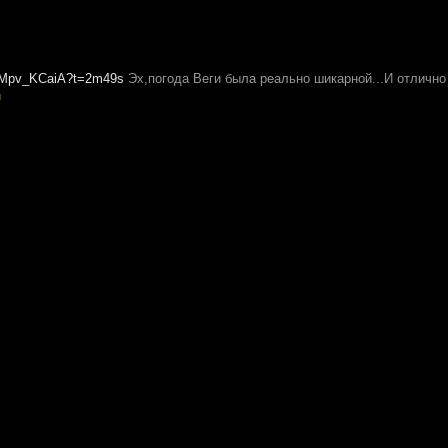
qyMpv_KCaiA?t=2m49s
Эх,погода Веги была реально шикарной...И отлично