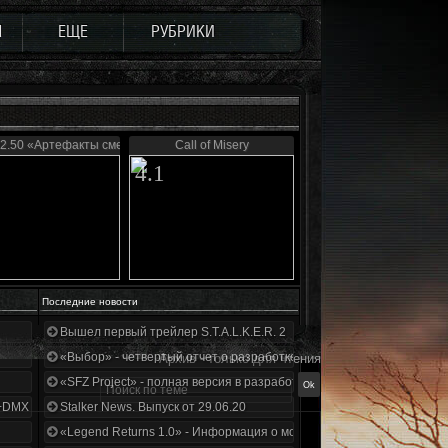
Ы
ЕЩЕ
РУБРИКИ
 2.50 «Артефакты смерти»
Call of Misery
4.1
Последние новости
Вышел первый трейлер S.T.A.L.K.E.R. 2
«Выбор» - четвертый отчет о разработке!
Архив - только для чтения
«SFZ Project» - полная версия в разработке!
+DMX 1.3.5.ООП.МА.К.
Stalker News. Выпуск от 29.06.20
«Legend Returns 1.0» - Информация о моде за июнь 2020