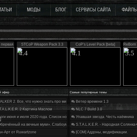
ТАТЬИ
МОДЫ
БЛОГ
СЕРВИСЫ САЙТА
ФАЙЛ
ь первая
STCoP Weapon Pack 3.3
CoP’s Level Pack [beta]
ReBorn
4.4
4.1
3.5
й эфир
Самые популярные темы
ALKER 2. Все, что нужно знать про мир, геймплей и сюжет | Разбор трейлера
Ветер времени 1.3
T.A.L.K.E.R. 2 Картина Маслом
NLC 7 Build 3.0
оги июня и июля 2020 года. Список нововведений
Упавшая звезда. Честь наёмника
]
бречённый на вечные муки». Слабоумие и отвага
S.T.A.L.K.E.R. - Народная Солянка
н-Арт от Ruwartzone
[COM] Аддоны, модификации.