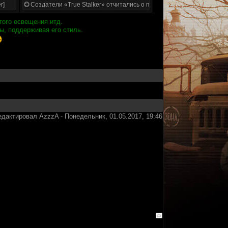
r]
Создатели «True Stalker» отчитались о проделанной работе
того освещения итд.
ы, поддерживая его стиль.
едактировал
AzzzA
-
Понедельник, 01.05.2017, 19:46