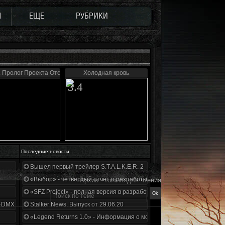
Ы
ЕЩЕ
РУБРИКИ
 Пролог Проекта Отступник
Холодная кровь
3.4
Последние новости
Вышел первый трейлер S.T.A.L.K.E.R. 2
«Выбор» - четвертый отчет о разработке!
Архив - только для чтения
«SFZ Project» - полная версия в разработке!
+DMX 1.3.5.ООП.МА.К.
Stalker News. Выпуск от 29.06.20
«Legend Returns 1.0» - Информация о моде за июнь 2020