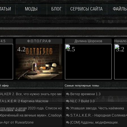
ТАТЬИ
МОДЫ
БЛОГ
СЕРВИСЫ САЙТА
ФАЙЛ
4.5
Ф.О.Т.О.Г.Р.А.Ф
Долина Шорохов
Начало.
4.2
4.5
3.2
й эфир
Самые популярные темы
ALKER 2. Все, что нужно знать про мир, геймплей и сюжет | Разбор трейлера
Ветер времени 1.3
T.A.L.K.E.R. 2 Картина Маслом
NLC 7 Build 3.0
оги июня и июля 2020 года. Список нововведений
Упавшая звезда. Честь наёмника
 человек новый
бречённый на вечные муки». Слабоумие и отвага
S.T.A.L.K.E.R. - Народная Солянка
н-Арт от Ruwartzone
[COM] Аддоны, модификации.