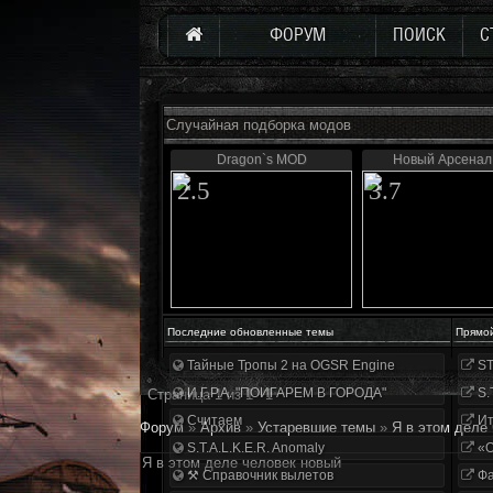
ФОРУМ
ПОИСК
С
Случайная подборка модов
Dragon`s MOD
Новый Арсенал 
2.5
3.7
Последние обновленные темы
Прямо
Тайные Тропы 2 на OGSR Engine
ST
И.Г.Р.А. "ПОИГАРЕМ В ГОРОДА"
S.
Страница
1
из
1
1
Считаем
Ит
Форум
»
Архив
»
Устаревшие темы
»
Я в этом деле
S.T.A.L.K.E.R. Anomaly
«О
Я в этом деле человек новый
⚒ Справочник вылетов
Фа