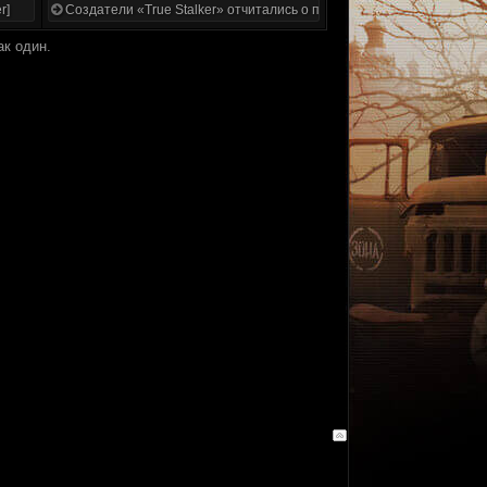
r]
Создатели «True Stalker» отчитались о проделанной работе
к один.