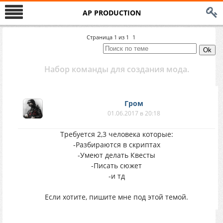
AP PRODUCTION
Страница
1
из
1
1
Набор команды для создания мода.
Гром
01.06.2017 в 20:18
Требуется 2,3 человека которые:
-Разбираются в скриптах
-Умеют делать Квесты
-Писать сюжет
-и тд
Если хотите, пишите мне под этой темой.