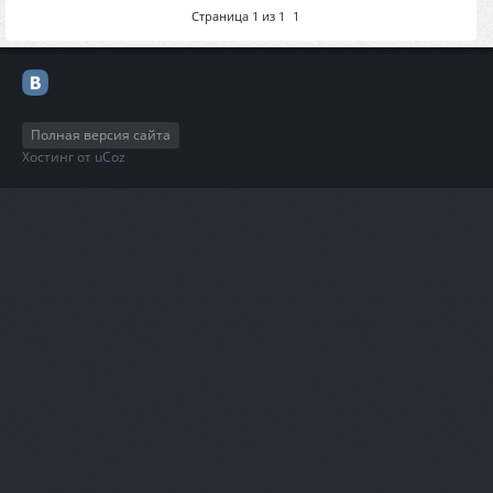
Страница
1
из
1
1
Полная версия сайта
Хостинг от
uCoz