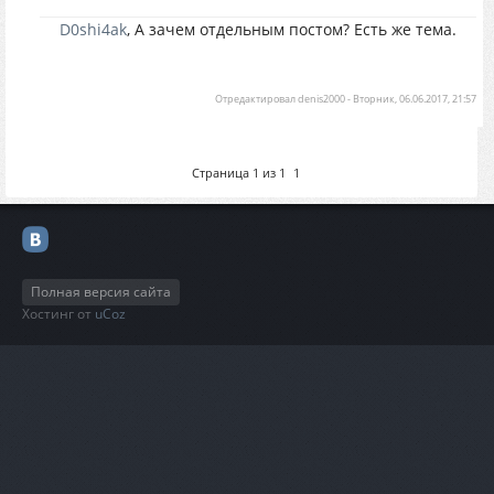
D0shi4ak
, А зачем отдельным постом? Есть же тема.
Отредактировал
denis2000
-
Вторник, 06.06.2017, 21:57
Страница
1
из
1
1
Полная версия сайта
Хостинг от
uCoz