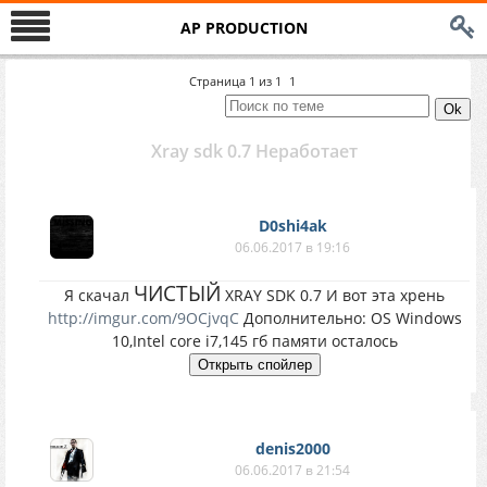
AP PRODUCTION
Страница
1
из
1
1
Xray sdk 0.7 Неработает
D0shi4ak
06.06.2017 в 19:16
ЧИСТЫЙ
Я скачал
XRAY SDK 0.7 И вот эта хрень
http://imgur.com/9OCjvqC
Дополнительно: OS Windows
10,Intel core i7,145 гб памяти осталось
denis2000
06.06.2017 в 21:54