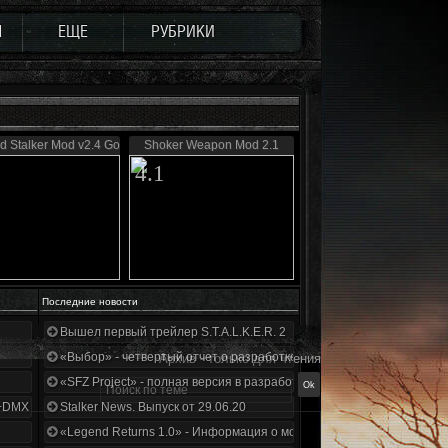
Ы
ЕЩЕ
РУБРИКИ
d Stalker Mod v2.4 Gold
Shoker Weapon Mod 2.1
4.1
Последние новости
Вышел первый трейлер S.T.A.L.K.E.R. 2
«Выбор» - четвертый отчет о разработке!
Архив - только для чтения
«SFZ Project» - полная версия в разработке!
+DMX 1.3.5.ООП.МА.К.
Stalker News. Выпуск от 29.06.20
«Legend Returns 1.0» - Информация о моде за июнь 2020