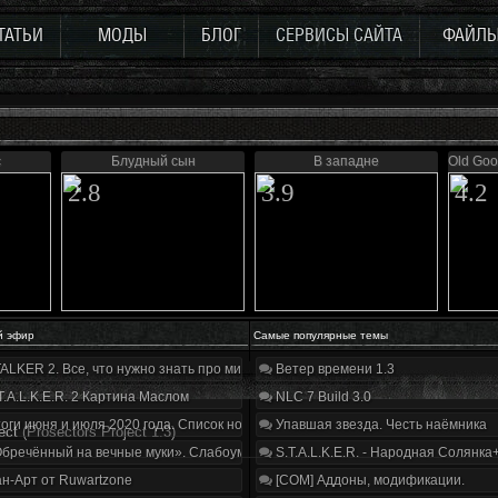
ТАТЬИ
МОДЫ
БЛОГ
СЕРВИСЫ САЙТА
ФАЙЛ
с
Блудный сын
В западне
Old Goo
2.8
3.9
4.2
й эфир
Самые популярные темы
ALKER 2. Все, что нужно знать про мир, геймплей и сюжет | Разбор трейлера
Ветер времени 1.3
T.A.L.K.E.R. 2 Картина Маслом
NLC 7 Build 3.0
оги июня и июля 2020 года. Список нововведений
Упавшая звезда. Честь наёмника
ect
(Prosectors Project 1.3)
бречённый на вечные муки». Слабоумие и отвага
S.T.A.L.K.E.R. - Народная Солянка
н-Арт от Ruwartzone
[COM] Аддоны, модификации.