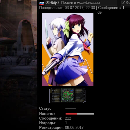
NLC 7. Правки и модификации
Фа
Sinop
Понедельник, 03.07.2017, 22:30 | Сообщение #
1
del
Статус
:
Новичок
:
Сообщений
:
212
Награды
:
1
Регистрация
:
08.06.2017