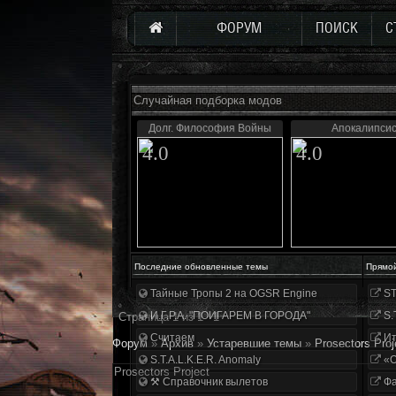
ФОРУМ
ПОИСК
С
Случайная подборка модов
Долг. Философия Войны
Апокалипси
4.0
4.0
Последние обновленные темы
Прямо
Тайные Тропы 2 на OGSR Engine
ST
И.Г.Р.А. "ПОИГАРЕМ В ГОРОДА"
S.
Страница
1
из
1
1
Считаем
Ит
Форум
»
Архив
»
Устаревшие темы
»
Prosectors Proj
S.T.A.L.K.E.R. Anomaly
«О
Prosectors Project
⚒ Справочник вылетов
Фа