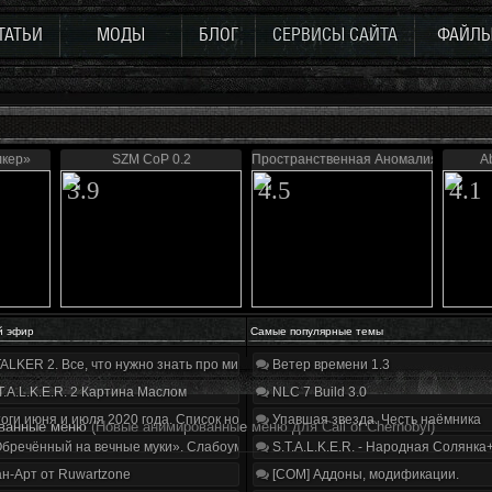
ТАТЬИ
МОДЫ
БЛОГ
СЕРВИСЫ САЙТА
ФАЙЛ
лкер»
SZM CoP 0.2
Пространственная Аномалия 4.1
A
3.9
4.5
4.1
й эфир
Самые популярные темы
ALKER 2. Все, что нужно знать про мир, геймплей и сюжет | Разбор трейлера
Ветер времени 1.3
T.A.L.K.E.R. 2 Картина Маслом
NLC 7 Build 3.0
оги июня и июля 2020 года. Список нововведений
Упавшая звезда. Честь наёмника
ованные меню
(Новые анимированные меню для Call of Chernobyl)
бречённый на вечные муки». Слабоумие и отвага
S.T.A.L.K.E.R. - Народная Солянка
н-Арт от Ruwartzone
[COM] Аддоны, модификации.