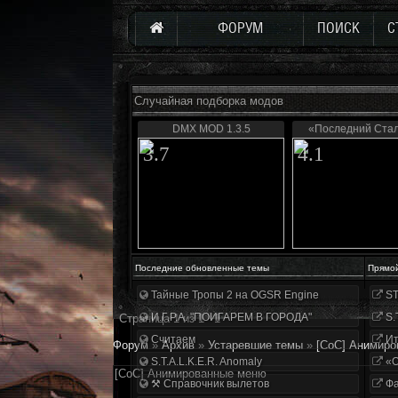
ФОРУМ
ПОИСК
С
Случайная подборка модов
DMX MOD 1.3.5
«Последний Ста
3.7
4.1
Последние обновленные темы
Прямо
Тайные Тропы 2 на OGSR Engine
ST
И.Г.Р.А. "ПОИГАРЕМ В ГОРОДА"
S.
Страница
1
из
1
1
Считаем
Ит
Форум
»
Архив
»
Устаревшие темы
»
[CoC] Анимир
S.T.A.L.K.E.R. Anomaly
«О
[CoC] Анимированные меню
⚒ Справочник вылетов
Фа