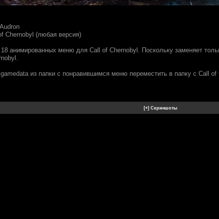
 Audron
of Chernobyl (любая версия)
 18 анимированных меню для Call of Chernobyl. Поскольку заменяет тол
rnobyl.
gamedata из папки с понравившимся меню переместить в папку с Call of 