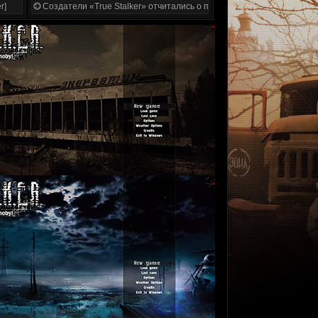
r]
Создатели «True Stalker» отчитались о проделанной работе