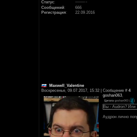
Статус
:
Сообщений
:
666
Регистрация
:
22.09.2016
Maxwell_Valentine
Воскресенье, 09.07.2017, 15:32 | Сообщение #
4
goshan063
,
Цитата
goshan063
(
)
Вы - Audron? Или
Аудрон лично поп