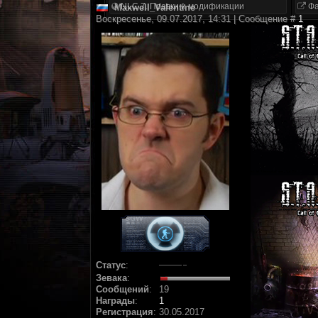
NLC 7. Правки и модификации
Фа
Maxwell_Valentine
Воскресенье, 09.07.2017, 14:31 | Сообщение #
1
Статус
:
Зевака
:
Сообщений
:
19
Награды
:
1
Регистрация
:
30.05.2017