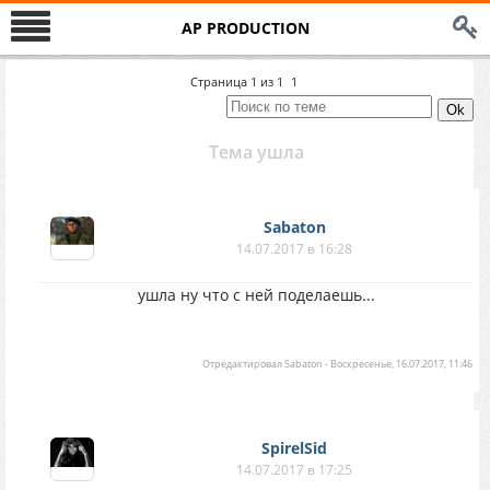
AP PRODUCTION
Страница
1
из
1
1
Тема ушла
Sabaton
14.07.2017 в 16:28
ушла ну что с ней поделаешь...
Отредактировал
Sabaton
-
Воскресенье, 16.07.2017, 11:46
SpirelSid
14.07.2017 в 17:25