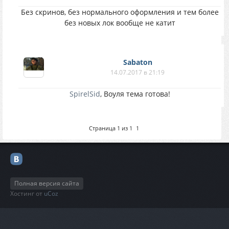
Без скринов, без нормального оформления и тем более
без новых лок вообще не катит
Sabaton
14.07.2017 в 21:19
SpirelSid
, Воуля тема готова!
Страница
1
из
1
1
Полная версия сайта
Хостинг от
uCoz