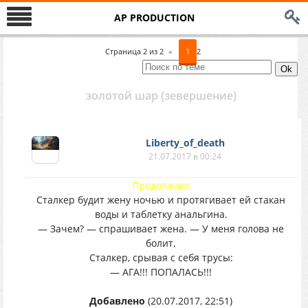
AP PRODUCTION
Страница
2
из
2
«
1
2
золотой шар (зевершение)
Liberty_of_death
21.07.2017 в 00:24
Продолжаю:
Сталкер будит жену ночью и протягивает ей стакан
воды и таблетку анальгина.
— Зачем? — спрашивает жена. — У меня голова не
болит.
Сталкер, срывая с себя трусы:
— АГА!!! ПОПАЛАСЬ!!!
Добавлено
(20.07.2017, 22:51)