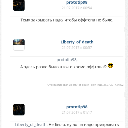
prototip98
21.07.2017 в 00:54
Тему закрывать надо, чтобы оффтопа не было.
Liberty_of_death
21.07.2017 в 00:57
prototip98
,
А здесь разве было что-то кроме оффтопа!?
Отредактировал
Liberty_of_death
-
Пятница, 21.07.2017, 01:02
prototip98
21.07.2017 в 01:17
Liberty_of_death
, Не было, ну вот и надо прикрывать