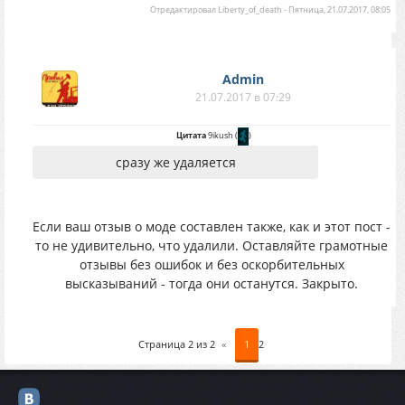
Отредактировал
Liberty_of_death
-
Пятница, 21.07.2017, 08:05
Аdmin
21.07.2017 в 07:29
Цитата
9ikush
(
)
сразу же удаляется
Если ваш отзыв о моде составлен также, как и этот пост -
то не удивительно, что удалили. Оставляйте грамотные
отзывы без ошибок и без оскорбительных
высказываний - тогда они останутся. Закрыто.
Страница
2
из
2
«
1
2