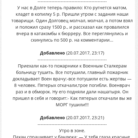
---------------------------------------------
У нас в Долге теперь правило: Кто ругнется матом,
кладет в копилку 5 р. Пришли утром с задания наши
товарищи. Один Долговец молчал, молчал, а потом взял
и положил сразу 1500 р., и рассказал как провалился
вчера в катакомбы к бюрреру. Все переглянулись и
скинулись по 500 р. на комментарии...
Добавлено
(20.07.2017, 23:17)
---------------------------------------------
Приехали как-то пожарники к Военным Сталкерам
больницу тушить. Все потушили, главный пожарник
докладывает Воен врачу:-все потушили есть жертвы —
8 человек. Пятерых откачали,трое погибли. Военврач
раз и в обморок. Ну его подняли дали нашатыря. Он
пришел в себя и говорит:- Как пятерых откачали вы же
МОРГ тушили!!!
Добавлено
(20.07.2017, 23:21)
---------------------------------------------
Утро в зоне.
Пахан спрашивает у бандюка: — У тебя глаза красные.