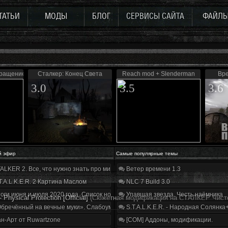
ТАТЬИ
МОДЫ
БЛОГ
СЕРВИСЫ САЙТА
ФАЙЛ
вращение
Сталкер: Конец Света
Reach mod + Slenderman
Вре
3.0
3.5
3.6
й эфир
Самые популярные темы
ALKER 2. Все, что нужно знать про мир, геймплей и сюжет | Разбор трейлера
Ветер времени 1.3
T.A.L.K.E.R. 2 Картина Маслом
NLC 7 Build 3.0
оги июня и июля 2020 года. Список нововведений
Упавшая звезда. Честь наёмника
 Рhysical Рrotection [Official]
(Сюжетная модификация на СТАЛКЕР Чист
бречённый на вечные муки». Слабоумие и отвага
S.T.A.L.K.E.R. - Народная Солянка
н-Арт от Ruwartzone
[COM] Аддоны, модификации.