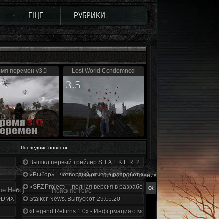
Ы
ЕЩЕ
РУБРИКИ
мя перемен v3.0
Lost World Condemned
3.5
Последние новости
Вышел первый трейлер S.T.A.L.K.E.R. 2
«Выбор» - четвертый отчет о разработке!
Архив - только для чтения
«SFZ Project» - полная версия в разработке!
ое Небо)
+DMX 1.3.5.ООП.МА.К.
Stalker News. Выпуск от 29.06.20
«Legend Returns 1.0» - Информация о моде за июнь 2020