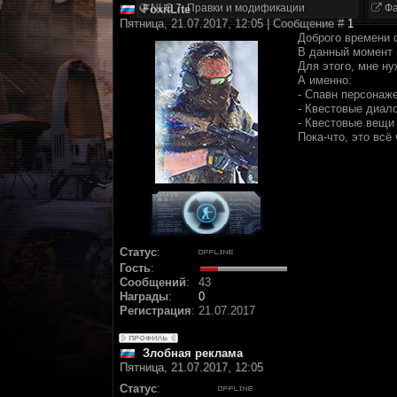
NLC 7. Правки и модификации
Фа
FoxitLite
Пятница, 21.07.2017, 12:05 | Сообщение #
1
Доброго времени 
В данный момент 
Для этого, мне ну
А именно:
- Спавн персонаже
- Квестовые диало
- Квестовые вещи 
Пока-что, это всё
Статус
:
Гость
:
Сообщений
:
43
Награды
:
0
Регистрация
:
21.07.2017
Злобная реклама
Пятница, 21.07.2017, 12:05
Статус
: