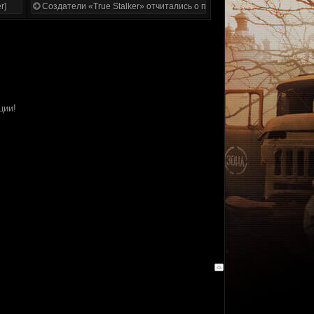
r]
Создатели «True Stalker» отчитались о проделанной работе
ции!