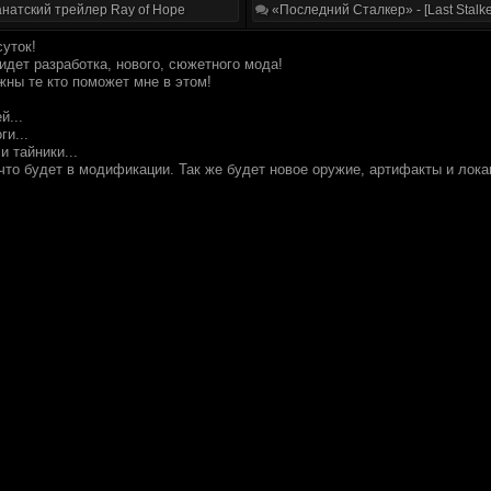
натский трейлер Ray of Hope
«Последний Сталкер» - [Last Stalke
суток!
идет разработка, нового, сюжетного мода!
жны те кто поможет мне в этом!
й...
ги...
и тайники...
 что будет в модификации. Так же будет новое оружие, артифакты и лока