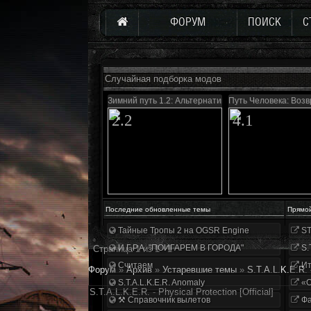
ФОРУМ
ПОИСК
С
Случайная подборка модов
Зимний путь 1.2: Альтернатива
Путь Человека: Воз
2.2
4.1
Последние обновленные темы
Прямо
Тайные Тропы 2 на OGSR Engine
ST
И.Г.Р.А. "ПОИГАРЕМ В ГОРОДА"
S.
Страница
1
из
1
1
Считаем
Ит
Форум
»
Архив
»
Устаревшие темы
»
S.T.A.L.K.E.R. -
S.T.A.L.K.E.R. Anomaly
«О
S.T.A.L.K.E.R. - Рhysical Рrotection [Official]
⚒ Справочник вылетов
Фа