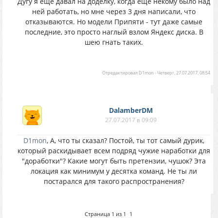
Дугу я еще давал на доделку, когда еще некому было над
ней работать, но мне через 3 дня написали, что
отказываются. Но модели Припяти - тут даже самые
последние, это просто наглый взлом Яндекс диска. В
шею гнать таких.
Отредактировал
D1mon
-
Четверг, 27.07.2017, 08:54
DalamberDM
27.07.2017 в 09:09
D1mon
, А, что ты сказал? Постой, ты тот самый дурик,
который раскидывает всем подряд чужие наработки для
"доработки"? Какие могут быть претензии, чушок? Эта
локация как минимум у десятка команд. Не ты ли
постарался для такого распространения?
Страница
1
из
1
1