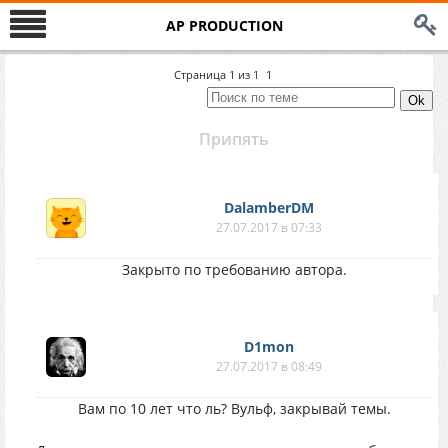
AP PRODUCTION
Страница
1
из
1
1
Припять
DalamberDM
27.07.2017 в 07:33
Закрыто по требованию автора.
D1mon
27.07.2017 в 08:49
Вам по 10 лет что ль? Вульф, закрывай темы.