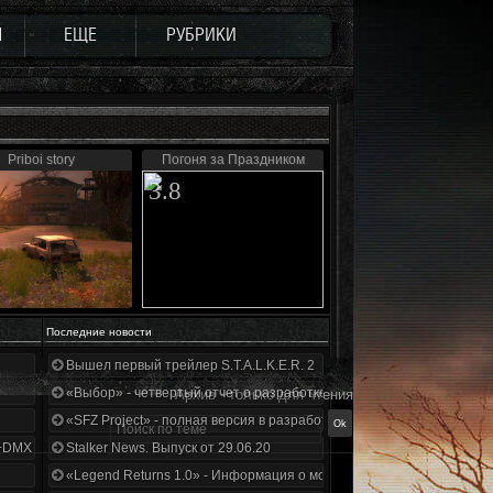
Ы
ЕЩЕ
РУБРИКИ
Priboi story
Погоня за Праздником
3.8
Последние новости
Вышел первый трейлер S.T.A.L.K.E.R. 2
«Выбор» - четвертый отчет о разработке!
Архив - только для чтения
«SFZ Project» - полная версия в разработке!
+DMX 1.3.5.ООП.МА.К.
Stalker News. Выпуск от 29.06.20
«Legend Returns 1.0» - Информация о моде за июнь 2020