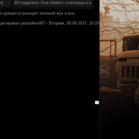
r]
Создатели «True Stalker» отчитались о проделанной работе
то крашится,выходит зеленый жук и все.
дактировал
prostalker007
-
Вторник, 08.08.2017, 16:29