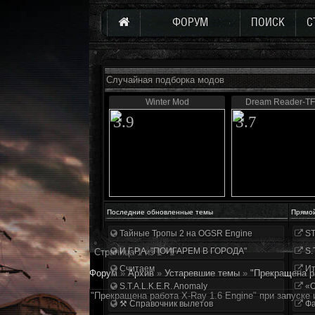
ФОРУМ
ПОИСК
С
Случайная подборка модов
Winter Mod
Dream Reader-TF
3.9
3.7
Последние обновленные темы
Прямо
Тайные Тропы 2 на OGSR Engine
ST
И.Г.Р.А. "ПОИГАРЕМ В ГОРОДА"
S.
Страница
1
из
1
1
Считаем
Ит
Форум
»
Архив
»
Устаревшие темы
»
"Прекращена ра
S.T.A.L.K.E.R. Anomaly
«О
"Прекращена работа X-Ray 1.6 Engine" при запуске 
⚒ Справочник вылетов
Фа