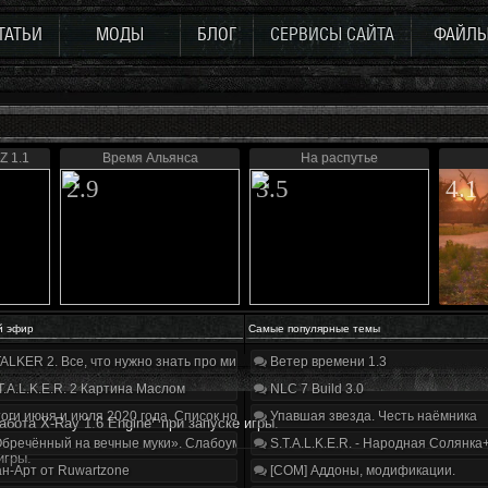
ТАТЬИ
МОДЫ
БЛОГ
СЕРВИСЫ САЙТА
ФАЙЛ
Z 1.1
Время Альянса
На распутье
2.9
3.5
4.1
й эфир
Самые популярные темы
ALKER 2. Все, что нужно знать про мир, геймплей и сюжет | Разбор трейлера
Ветер времени 1.3
T.A.L.K.E.R. 2 Картина Маслом
NLC 7 Build 3.0
оги июня и июля 2020 года. Список нововведений
Упавшая звезда. Честь наёмника
бота X-Ray 1.6 Engine" при запуске игры.
бречённый на вечные муки». Слабоумие и отвага
S.T.A.L.K.E.R. - Народная Солянка
игры.
н-Арт от Ruwartzone
[COM] Аддоны, модификации.