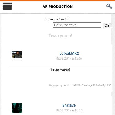
AP PRODUCTION
Страница
1
из
1
1
Тема ушла!
LobzikMK2
18.08.2017 в 15:54
Тема ушла!
Отредактировал
LobzikMK2
-
Пятница, 18.08.2017, 15:57
Enclave
18.08.2017 в 16:10