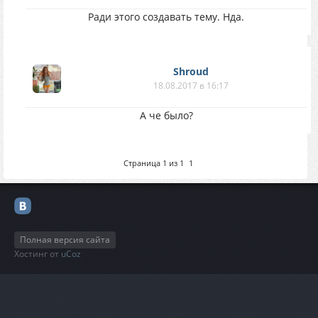
Ради этого создавать тему. Нда.
Shroud
18.08.2017 в 16:17
А че было?
Страница
1
из
1
1
Полная версия сайта
Хостинг от
uCoz