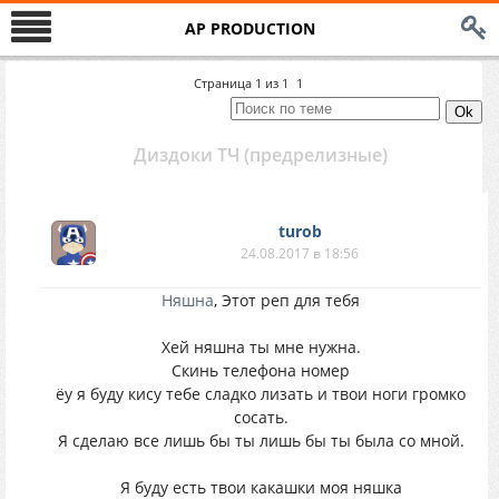
AP PRODUCTION
Страница
1
из
1
1
Диздоки ТЧ (предрелизные)
turоb
24.08.2017 в 18:56
Няшна
, Этот реп для тебя
Хей няшна ты мне нужна.
Скинь телефона номер
ёу я буду кису тебе сладко лизать и твои ноги громко
сосать.
Я сделаю все лишь бы ты лишь бы ты была со мной.
Я буду есть твои какашки моя няшка