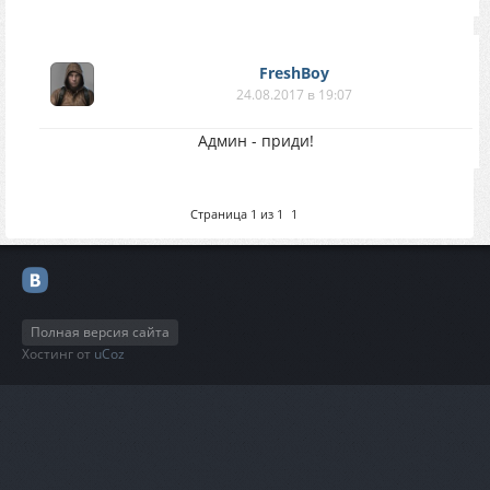
FreshBoy
24.08.2017 в 19:07
Админ - приди!
Страница
1
из
1
1
Полная версия сайта
Хостинг от
uCoz