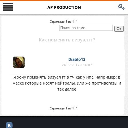
AP PRODUCTION
Страница
1
из
1
1
Как поменять визуал гг?
Diablo13
24.09.2017 в 16:07
Я хочу поменять визуал гг в тч как у нпс, например: в
маске которые носят нейтралы, или же противогазы и
так далее
Страница
1
из
1
1