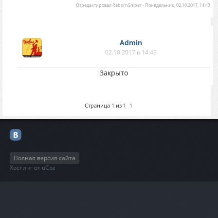
Отредактировал
RebornSniper
-
Понедельник, 02.10.2017, 14:47
Аdmin
02.10.2017 в 14:49
Закрыто
Страница
1
из
1
1
Полная версия сайта
Хостинг от
uCoz