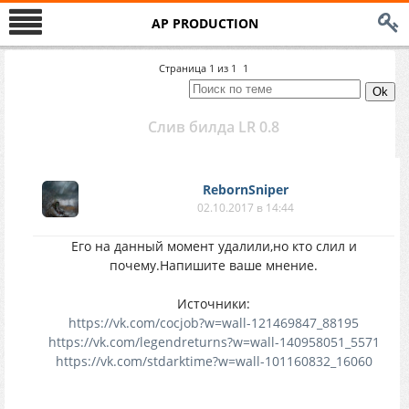
AP PRODUCTION
Страница
1
из
1
1
Слив билда LR 0.8
RebornSniper
02.10.2017 в 14:44
Его на данный момент удалили,но кто слил и
почему.Напишите ваше мнение.
Источники:
https://vk.com/cocjob?w=wall-121469847_88195
https://vk.com/legendreturns?w=wall-140958051_5571
https://vk.com/stdarktime?w=wall-101160832_16060