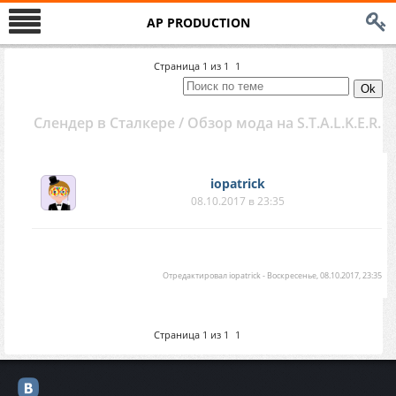
AP PRODUCTION
Страница
1
из
1
1
Слендер в Сталкере / Обзор мода на S.T.A.L.K.E.R.
iopatrick
08.10.2017 в 23:35
Отредактировал
iopatrick
-
Воскресенье, 08.10.2017, 23:35
Страница
1
из
1
1