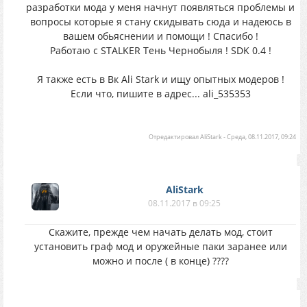
разработки мода у меня начнут появляться проблемы и
вопросы которые я стану скидывать сюда и надеюсь в
вашем обьяснении и помощи ! Спасибо !
Работаю с STALKER Тень Чернобыля ! SDK 0.4 !
Я также есть в Вк Ali Stark и ищу опытных модеров !
Если что, пишите в адрес... ali_535353
Отредактировал
AliStark
-
Среда, 08.11.2017, 09:24
AliStark
08.11.2017 в 09:25
Скажите, прежде чем начать делать мод, стоит
установить граф мод и оружейные паки заранее или
можно и после ( в конце) ????