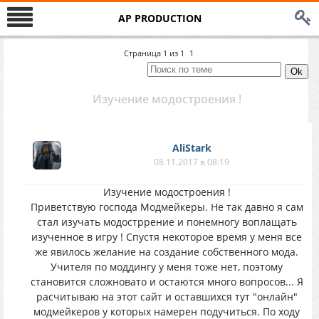
AP PRODUCTION
Страница
1
из
1
1
Изучение модостроения !
AliStark
08.11.2017 в 08:19
Изучение модостроения !
Приветствую господа Модмейкеры. Не так давно я сам
стал изучать модостррение и понемногу воплащать
изученное в игру ! Спустя некоторое время у меня все
же явилось желание на создание собственного мода.
Учителя по моддингу у меня тоже нет, поэтому
становится сложновато и остаются много вопросов... Я
расчитываю на этот сайт и оставшихся тут "онлайн"
модмейкеров у которых намерен подучиться. По ходу