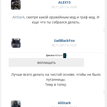
ALEX13
08.11.2017 в 10:09
AliStark
, смотря какой оружейным мод и граф мод. И
еще что ты собрался делать.
SadBlackFox
08.11.2017 в 10:31
Цитата
AliStark
(
)
воплащать
Лучше всего делать на чистой основе, чтобы не было
путанницы.
Тему в топку.
AliStark