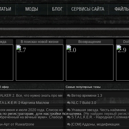
ТАТЬИ
МОДЫ
БЛОГ
СЕРВИСЫ САЙТА
ФАЙЛ
ежда
В поисках новой жизни
Возвращение
Dol
3.7
3.0
2.9
й эфир
Самые популярные темы
ALKER 2. Все, что нужно знать про мир, геймплей и сюжет | Разбор трейлера
Ветер времени 1.3
T.A.L.K.E.R. 2 Картина Маслом
NLC 7 Build 3.0
оги июня и июля 2020 года. Список нововведений
Упавшая звезда. Честь наёмника
а по регистраторам, для настройки пси-шлема.
(Не найден первый регист
бречённый на вечные муки». Слабоумие и отвага
S.T.A.L.K.E.R. - Народная Солянка
н-Арт от Ruwartzone
[COM] Аддоны, модификации.