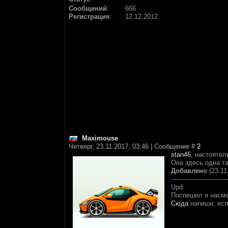
Сообщений
:
666
Регистрация
:
12.12.2012
Maximouse
Четверг, 23.11.2017, 03:46 | Сообщение #
2
stan46
, настоятел
Она здесь одна та
Добавлено
(23.11
----------------------------
Upd.
Поспешил и насмеш
Сюда
напиши, есл