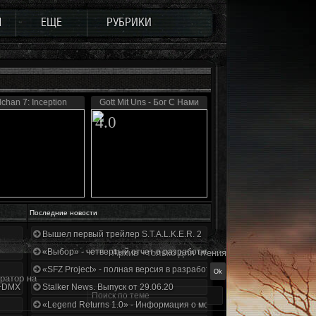
Ы
ЕЩЕ
РУБРИКИ
lchan 7: Inception
Gott Mit Uns - Бог С Нами
4.0
Последние новости
Вышел первый трейлер S.T.A.L.K.E.R. 2
«Выбор» - четвертый отчет о разработке!
Архив - только для чтения
«SFZ Project» - полная версия в разработке!
ратор на
+DMX 1.3.5.ООП.МА.К.
Stalker News. Выпуск от 29.06.20
«Legend Returns 1.0» - Информация о моде за июнь 2020