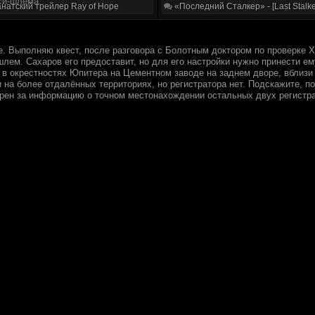
си-шлема.
натский трейлер Ray of Hope
«Последний Сталкер» - [Last Stalke
. Выполняю квест, после разговора с Болотным доктором по проверке Х-
лем. Сахаров его предоставит, но для его настройки нужно принести ем
я в окрестностях Юпитера на Цементном заводе на заднем дворе, вблизи
 на более отдалённых территориях, но регистратора нет. Подскажите, п
арен за информацию о точном местонахождении остальных двух регистра