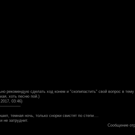
ьно рекомендую сделать ход конем и "скопипастить" свой вопрос в тему
кая, хоть песню пой.)
.2017, 03:46)
-----------------
ил, темная ночь, только снорки свистят по степи....
и не затруднит.
Сообщение от