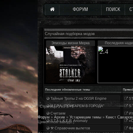
ФОРУМ
ПОИСК
С
Случайная подборка модов
Эпизоды жизни Мерка
Последняя над
3.0
2.4
Последние обновленные темы
Прямо
Тайные Тропы 2 на OGSR Engine
ST
И.Г.Р.А. "ПОИГАРЕМ В ГОРОДА"
S.
Страница
1
из
1
1
Считаем
Ит
Форум
»
Архив
»
Устаревшие темы
»
Квест Сахаров
S.T.A.L.K.E.R. Anomaly
«О
Цементном заводе.)
⚒ Справочник вылетов
Фа