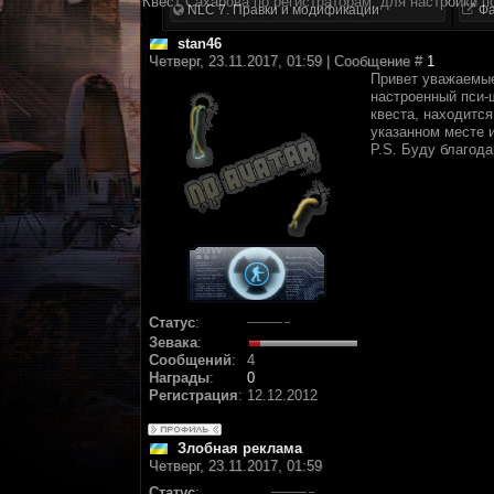
Квест Сахарова по регистраторам, для настройки п
NLC 7. Правки и модификации
Фа
stan46
Четверг, 23.11.2017, 01:59 | Сообщение #
1
Привет уважаемые
настроенный пси-ш
квеста, находитс
указанном месте и
P.S. Буду благод
Статус
:
Зевака
:
Сообщений
:
4
Награды
:
0
Регистрация
:
12.12.2012
Злобная реклама
Четверг, 23.11.2017, 01:59
Статус
: