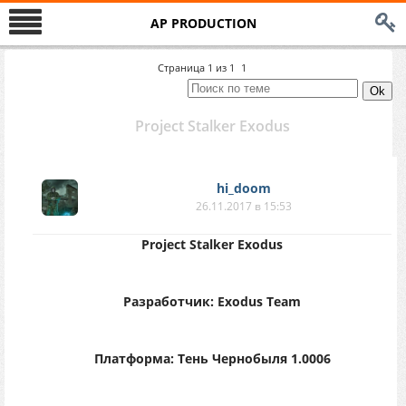
AP PRODUCTION
Страница
1
из
1
1
Project Stalker Exodus
hi_doom
26.11.2017 в 15:53
Project Stalker Exodus
Разработчик: Exodus Team
Платформа: Тень Чернобыля 1.0006