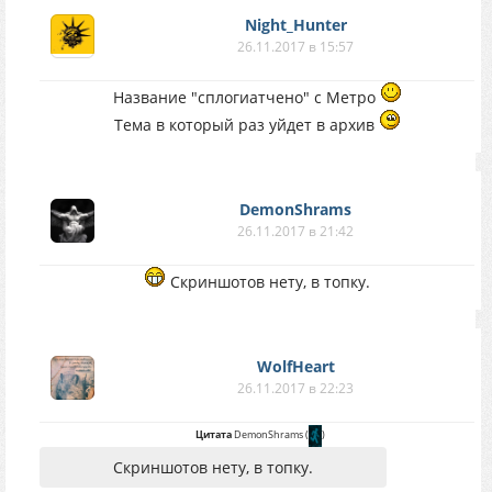
Night_Hunter
26.11.2017 в 15:57
Название "сплогиатчено" с Метро
Тема в который раз уйдет в архив
DemonShrams
26.11.2017 в 21:42
Скриншотов нету, в топку.
WolfHeart
26.11.2017 в 22:23
Цитата
DemonShrams
(
)
Скриншотов нету, в топку.