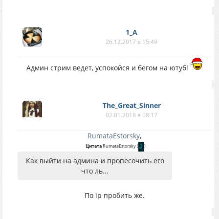
1_A
26.12.2017 в 15:49
Админ стрим ведет, успокойся и бегом на ютуб!
The_Great_Sinner
02.01.2018 в 08:17
RumataEstorsky
,
Цитата
RumataEstorsky
(
)
Как выйти на админа и пропесочить его
что ль...
По ip пробить же.