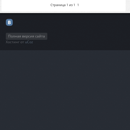
Страница
1
из
1
1
Полная версия сайта
Хостинг от
uCoz