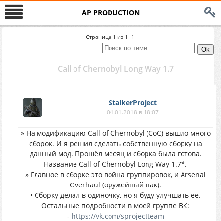
AP PRODUCTION
Страница
1
из
1
1
Call of Chernobyl Long Way 1.7
StalkerProject
04.01.2018 в 18:07
» На модификацию Call of Chernobyl (CoC) вышло много
сборок. И я решил сделать собственную сборку на
данный мод. Прошёл месяц и сборка была готова.
Название Call of Chernobyl Long Way 1.7*.
» Главное в сборке это война группировок, и Arsenal
Overhaul (оружейный пак).
• Сборку делал в одиночку, но я буду улучшать её.
Остальные подробности в моей группе ВК:
-
https://vk.com/sprojectteam