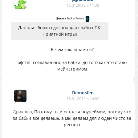
12.01.2018 в 11:28
Цитата
StalkerProject
(
)
Данная сборка сделана для слабых ПК!
Приятной игры!
В чем заключается?
офтоп: создавал нпс за бабки, до того как это стало
мейнстримом
Demosfen
15.01.2019 в 14:02
Дракоша
, Поэтому ты и остался ноунеймом, потому что
за бабки все делаешь, а мы делаем для людей чисто за
респект