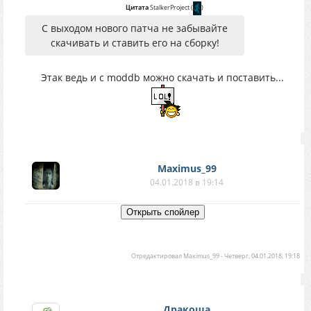
Цитата
StalkerProject
(
)
C выходом нового патча не забывайте
скачивать и ставить его на сборку!
Этак ведь и с moddb можно скачать и поставить...
Maximus_99
04.01.2018 в 19:14
Отредактировал
Maximus_99
-
Четверг, 04.01.2018, 19:18
Дракоша