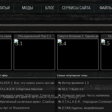
ТАТЬИ
МОДЫ
БЛОГ
СЕРВИСЫ САЙТА
ФАЙЛ
сть наемника
Объединенный Пак 2.1
Смерти Вопреки 2. Одним днем живу
GU
3.1
3.4
4.5
й эфир
Самые популярные темы
ALKER 2. Все, что нужно знать про мир, геймплей и сюжет | Разбор трейлера
Ветер времени 1.3
T.A.L.K.E.R. 2 Картина Маслом
NLC 7 Build 3.0
оги июня и июля 2020 года. Список нововведений
Упавшая звезда. Честь наёмника
/ Shadow of Carrot 0.1b
(самый лучший мод, правда.)
бречённый на вечные муки». Слабоумие и отвага
S.T.A.L.K.E.R. - Народная Солянка
н-Арт от Ruwartzone
[COM] Аддоны, модификации.