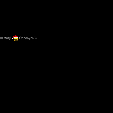
еш-мод!
Опробуем))