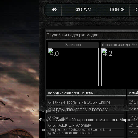
ФОРУМ
ПОИСК
С
Случайная подборка модов
Зачистка
Упавшая звезда. Че
4.0
4.2
Последние обновленные темы
Прямо
Тайные Тропы 2 на OGSR Engine
ST
И.Г.Р.А. "ПОИГАРЕМ В ГОРОДА"
S.
Страница
1
из
1
1
Считаем
Ит
Форум
»
Архив
»
Устаревшие темы
»
Тень Морковки 
S.T.A.L.K.E.R. Anomaly
«О
Тень Морковки / Shadow of Carrot 0.1b
⚒ Справочник вылетов
Фа