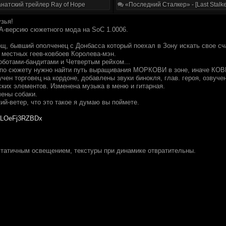
натский трейлер Ray of Hope
«Последний Сталкер» - [Last Stalke
зья!
-версию сюжетного мода на SoC 1.0006.
ощ, бывший ополченец с Донбасса который поехал в Зону искать свое сч
 местных геев-ковбоев Королева-мэн.
оботами-бандитами и Четвертым рейхом...
по сюжету нужно найти путь выращивания МОРКОВИ в зоне, иначе КОВБ
учен торговец на кордоне, добавлены звуки бинокля, глав. героя, озвуч
ских элементов. Изменена музыка в меню и гитарная.
чены собаки.
й-ветер, что это такое я думаю вы поймете.
jFiLOeFj3RZBDx
статичным освещением, текстуры при динамике отвратительны.