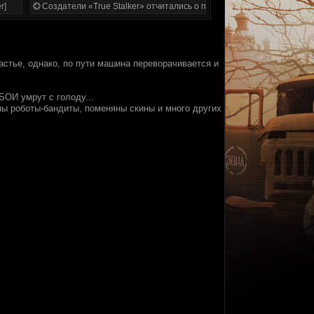
r]
Создатели «True Stalker» отчитались о проделанной работе
астье, однако, по пути машина переворачивается и
ОИ умрут с голоду...
ены роботы-бандиты, поменяны скины и много других