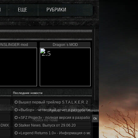
Ы
ЕЩЕ
РУБРИКИ
NSLINGER mod
Dragon`s MOD
2.5
Последние новости
Вышел первый трейлер S.T.A.L.K.E.R. 2
«Выбор» - четвертый отчет о разработке!
Архив - только для чтения
«SFZ Project» - полная версия в разработке!
+DMX 1.3.5.ООП.МА.К.
Stalker News. Выпуск от 29.06.20
«Legend Returns 1.0» - Информация о моде за июнь 2020