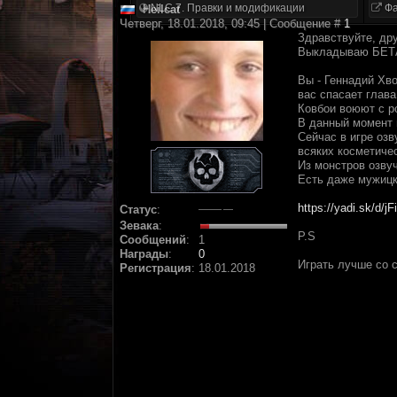
NLC 7. Правки и модификации
Фа
Heilcat
Четверг, 18.01.2018, 09:45 | Сообщение #
1
Здравствуйте, дру
Выкладываю БЕТА
Вы - Геннадий Хв
вас спасает глава
Ковбои воюют с р
В данный момент 
Сейчас в игре озв
всяких косметиче
Из монстров озву
Есть даже мужицки
https://yadi.sk/d/
Статус
:
Зевака
:
P.S
Сообщений
:
1
Награды
:
0
Играть лучше со 
Регистрация
:
18.01.2018