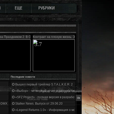
Ы
ЕЩЕ
РУБРИКИ
за Праздником 2: В Ожидании Чуда...
Контракт на плохую жизнь: Эффект бабочки
3.7
Последние новости
Вышел первый трейлер S.T.A.L.K.E.R. 2
«Выбор» - четвертый отчет о разработке!
Архив - только для чтения
«SFZ Project» - полная версия в разработке!
+DMX 1.3.5.ООП.МА.К.
Stalker News. Выпуск от 29.06.20
«Legend Returns 1.0» - Информация о моде за июнь 2020