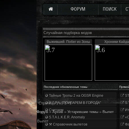
ФОРУМ
ПОИСК
С
Случайная подборка модов
Выживший. Побег из Зоны
Хроники Кайд
3.7
3.6
Последние обновленные темы
Прямо
Тайные Тропы 2 на OGSR Engine
ST
И.Г.Р.А. "ПОИГАРЕМ В ГОРОДА"
S.
Страница
1
из
1
1
Считаем
Ит
Форум
»
Архив
»
Устаревшие темы
»
Вылет
S.T.A.L.K.E.R. Anomaly
«О
Вылет
⚒ Справочник вылетов
Фа