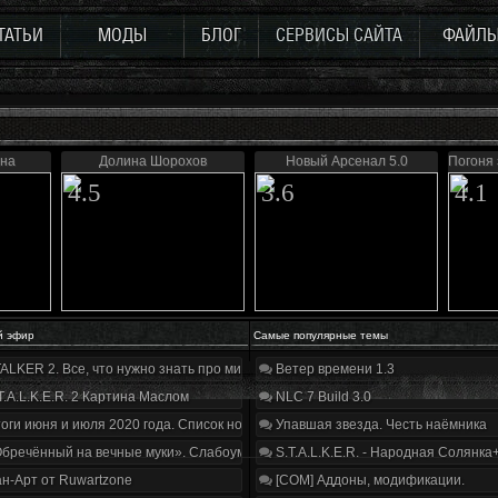
ТАТЬИ
МОДЫ
БЛОГ
СЕРВИСЫ САЙТА
ФАЙЛ
ана
Долина Шорохов
Новый Арсенал 5.0
Погоня 
4.5
3.6
4.1
й эфир
Самые популярные темы
ALKER 2. Все, что нужно знать про мир, геймплей и сюжет | Разбор трейлера
Ветер времени 1.3
T.A.L.K.E.R. 2 Картина Маслом
NLC 7 Build 3.0
оги июня и июля 2020 года. Список нововведений
Упавшая звезда. Честь наёмника
бречённый на вечные муки». Слабоумие и отвага
S.T.A.L.K.E.R. - Народная Солянка
н-Арт от Ruwartzone
[COM] Аддоны, модификации.