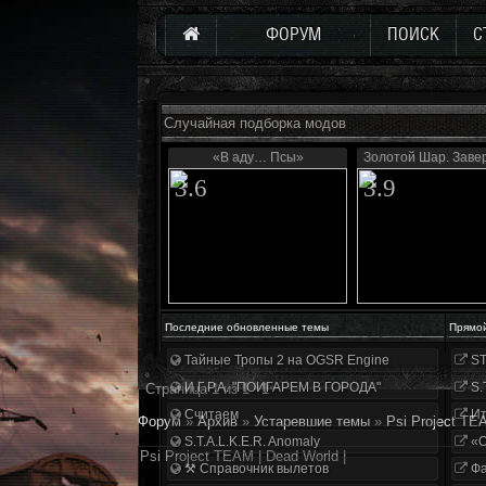
ФОРУМ
ПОИСК
С
Случайная подборка модов
«В аду… Псы»
Золотой Шар. Зав
3.6
3.9
Последние обновленные темы
Прямо
Тайные Тропы 2 на OGSR Engine
ST
И.Г.Р.А. "ПОИГАРЕМ В ГОРОДА"
S.
Страница
1
из
1
1
Считаем
Ит
Форум
»
Архив
»
Устаревшие темы
»
Psi Project TEA
S.T.A.L.K.E.R. Anomaly
«О
Psi Project TEAM | Dead World |
⚒ Справочник вылетов
Фа