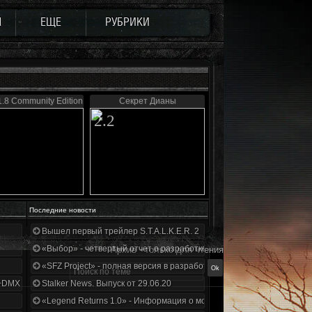
Ы
ЕЩЕ
РУБРИКИ
.8 Community Edition
Секрет Дианы
2.2
Последние новости
Вышел первый трейлер S.T.A.L.K.E.R. 2
«Выбор» - четвертый отчет о разработке!
Архив - только для чтения
«SFZ Project» - полная версия в разработке!
+DMX 1.3.5.ООП.МА.К.
Stalker News. Выпуск от 29.06.20
«Legend Returns 1.0» - Информация о моде за июнь 2020