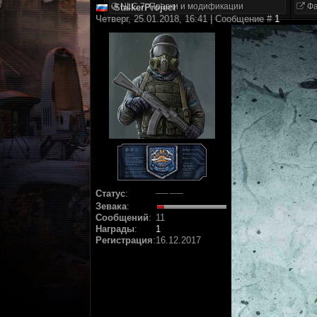
NLC 7. Правки и модификации
Фа
StalkerProject
Четверг, 25.01.2018, 16:41 | Сообщение #
1
Статус
:
Зевака
:
Сообщений
:
11
Награды
:
1
Регистрация
:
16.12.2017