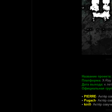
Название проекта:
Платформа:
X-Ray 
Дата выхода:
к лет
Официальная груп
•
PIERRE
- Актёр оз
•
Pugach
- Актёр о
•
kirill
- Актёр озву