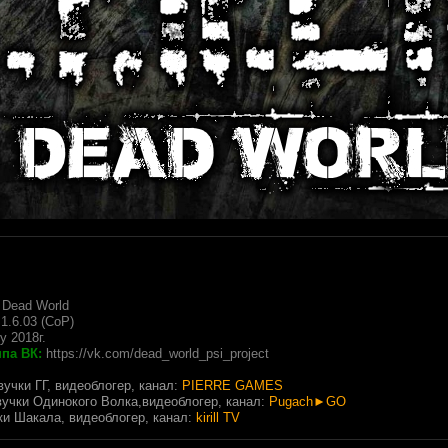
Dead World
1.6.03 (CoP)
у 2018г.
па ВК:
https://vk.com/dead_world_psi_project
вучки ГГ, видеоблогер, канал:
PIERRE GAMES
звучки Одинокого Волка,видеоблогер, канал:
Pugach►GO
чки Шакала, видеоблогер, канал:
kirill TV