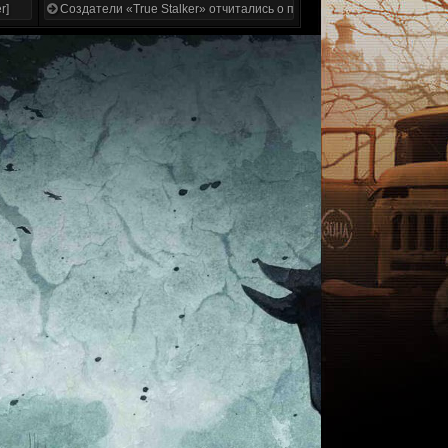
r]
Создатели «True Stalker» отчитались о проделанной работе