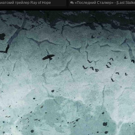
натский трейлер Ray of Hope
«Последний Сталкер» - [Last Stalke