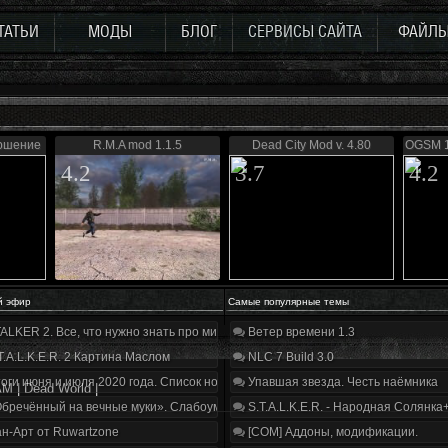
ТАТЬИ
МОДЫ
БЛОГ
СЕРВИСЫ САЙТА
ФАЙЛ
ершение
R.M.A mod 1.1.5
Dead City Mod v. 4.80
OGSM 1
4.2
3.7
4.2
й эфир
Самые популярные темы
ALKER 2. Все, что нужно знать про мир, геймплей и сюжет | Разбор трейлера
Ветер времени 1.3
T.A.L.K.E.R. 2 Картина Маслом
NLC 7 Build 3.0
оги июня и июля 2020 года. Список нововведений
Упавшая звезда. Честь наёмника
M | Dead World |
бречённый на вечные муки». Слабоумие и отвага
S.T.A.L.K.E.R. - Народная Солянка
н-Арт от Ruwartzone
[COM] Аддоны, модификации.