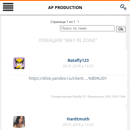
AP PRODUCTION
Страница
1
из
1
1
ЛОКАЦИЯ "WAY IN ZONE"
Batafly123
28.01.2018 в 13:23
https://disk.yandex.ru/client....%B0%201
Отредактировал
Batafly123
-
Воскресенье, 28.01.2018, 13:44
Hardtmuth
28.01.2018 в 13:24