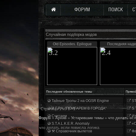
ФОРУМ
ПОИСК
С
Случайная подборка модов
Old Episodes. Epilogue
Последняя над
3.2
2.4
Последние обновленные темы
Прямо
Тайные Тропы 2 на OGSR Engine
ST
И.Г.Р.А. "ПОИГАРЕМ В ГОРОДА"
S.
Страница
1
из
1
1
Считаем
Ит
Форум
»
Архив
»
Устаревшие темы
»
что делать ес
S.T.A.L.K.E.R. Anomaly
«О
что делать если повисла логика
⚒ Справочник вылетов
Фа