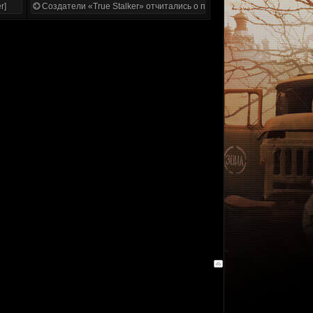
r]
Создатели «True Stalker» отчитались о проделанной работе