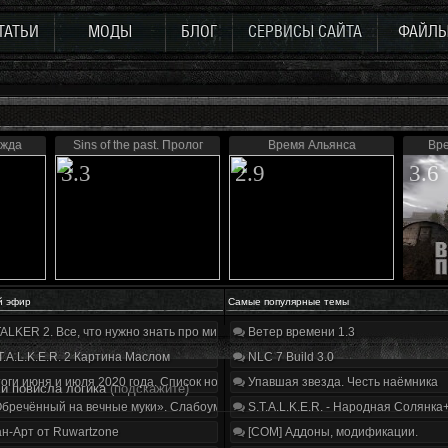
ТАТЬИ
МОДЫ
БЛОГ
СЕРВИСЫ САЙТА
ФАЙЛ
ежда
Sins of the past. Пролог
Время Альянса
Вре
3.3
2.9
3.6
й эфир
Самые популярные темы
ALKER 2. Все, что нужно знать про мир, геймплей и сюжет | Разбор трейлера
Ветер времени 1.3
T.A.L.K.E.R. 2 Картина Маслом
NLC 7 Build 3.0
оги июня и июля 2020 года. Список нововведений
Упавшая звезда. Честь наёмника
ли повисла логика
(подскажите)
бречённый на вечные муки». Слабоумие и отвага
S.T.A.L.K.E.R. - Народная Солянка
н-Арт от Ruwartzone
[COM] Аддоны, модификации.