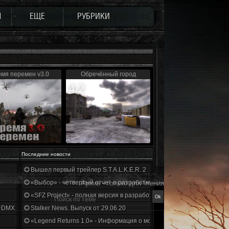
Ы
ЕЩЕ
РУБРИКИ
мя перемен v3.0
Обречённый город
4.2
Последние новости
Вышел первый трейлер S.T.A.L.K.E.R. 2
«Выбор» - четвертый отчет о разработке!
Архив - только для чтения
«SFZ Project» - полная версия в разработке!
+DMX 1.3.5.ООП.МА.К.
Stalker News. Выпуск от 29.06.20
«Legend Returns 1.0» - Информация о моде за июнь 2020