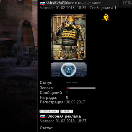
NLC 7. Правки и модификации
Фа
pushkin228
Четверг, 01.02.2018, 18:37 | Сообщение #
1
Статус
:
Зевака
:
Сообщений
:
1
Награды
:
0
Регистрация
:
30.05.2017
Злобная реклама
Четверг, 01.02.2018, 18:37
Статус
: