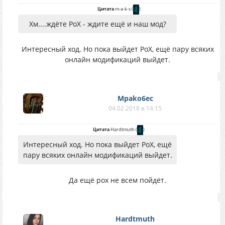
Цитата
m-a-k-s
(
)
Хм....ждёте РоХ - ждите ещё и наш мод?
Интересный ход. Но пока выйдет РоХ, ещё пару всяких
онлайн модификаций выйдет.
Mpako6ec
04.02.2018 в 14:15
Цитата
Hardtmuth
(
)
Интересный ход. Но пока выйдет РоХ, ещё
пару всяких онлайн модификаций выйдет.
Да ещё рох не всем пойдёт.
Hardtmuth