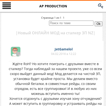
AP PRODUCTION
Страница
1
из
1
1
|Новый ОНЛАЙН МОД на сталкер ЗП NZ|
JetGamelol
04.02.2018 в 12:22
Ждёте RoH? Но хотите поиграть с друзьями вместе в
сталкер? Тогда наблюдай за нашем проекте, уже со всем
скоро выйдет данный мод! Мод делается на чистой ЗП,
установка будет крайне проста. Мы делаем вместо
обычной бегалки, в совместные рейды, со своим
отрядом, есть все группировки! И в любую из них
можешь вступить именно ты!
Хочется отдохнуть с друзьями изучая зону отчуждения?
А может вступить в группировку и устраивать рейды на