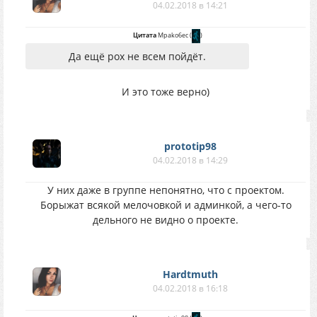
04.02.2018 в 14:21
Цитата
Mpako6ec
(
)
Да ещё рох не всем пойдёт.
И это тоже верно)
prototip98
04.02.2018 в 14:29
У них даже в группе непонятно, что с проектом.
Борыжат всякой мелочовкой и админкой, а чего-то
дельного не видно о проекте.
Hardtmuth
04.02.2018 в 16:18