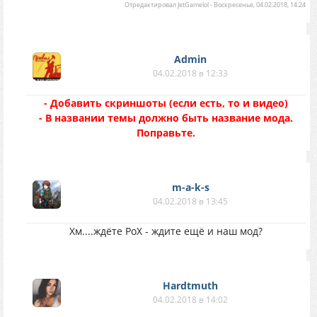
Отредактировал
JetGamelol
-
Воскресенье, 04.02.2018, 14:24
Аdmin
04.02.2018 в 12:33
- Добавить скриншоты (если есть, то и видео)
- В названии темы должно быть название мода.
Поправьте.
m-a-k-s
04.02.2018 в 13:45
Хм....ждёте РоХ - ждите ещё и наш мод?
Hardtmuth
04.02.2018 в 14:02