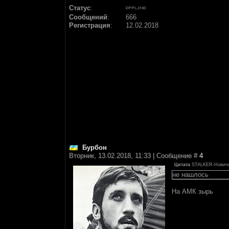
Статус
:
Сообщений
:
666
Регистрация
:
12.02.2018
Бурбон
Вторник, 13.02.2018, 11:33 | Сообщение #
4
Цитата
STALKER-Нович
не нашлось
На АМК зырь