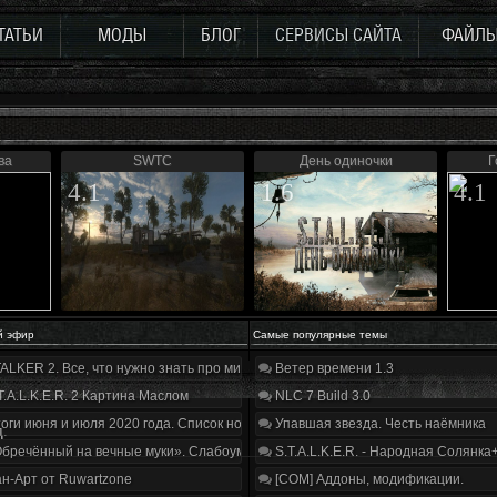
ТАТЬИ
МОДЫ
БЛОГ
СЕРВИСЫ САЙТА
ФАЙЛ
ва
SWTC
День одиночки
Г
4.1
1.6
4.1
й эфир
Самые популярные темы
ALKER 2. Все, что нужно знать про мир, геймплей и сюжет | Разбор трейлера
Ветер времени 1.3
T.A.L.K.E.R. 2 Картина Маслом
NLC 7 Build 3.0
оги июня и июля 2020 года. Список нововведений
Упавшая звезда. Честь наёмника
д.
бречённый на вечные муки». Слабоумие и отвага
S.T.A.L.K.E.R. - Народная Солянка
н-Арт от Ruwartzone
[COM] Аддоны, модификации.