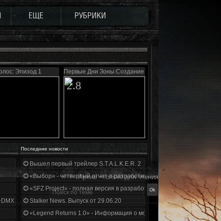
Ы
ЕЩЕ
РУБРИКИ
олос: Эпизод 1
Первые Дни Зоны:Создание в тумане
2.8
Последние новости
Вышел первый трейлер S.T.A.L.K.E.R. 2
«Выбор» - четвертый отчет о разработке!
Архив - только для чтения
«SFZ Project» - полная версия в разработке!
+DMX 1.3.5.ООП.МА.К.
Stalker News. Выпуск от 29.06.20
«Legend Returns 1.0» - Информация о моде за июнь 2020