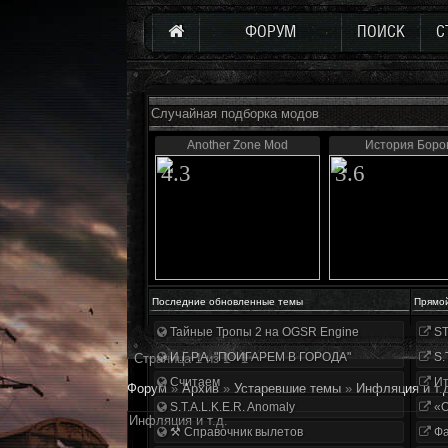
ФОРУМ
ПОИСК
С
Случайная подборка модов
Another Zone Mod
История Боро
4.3
3.6
Последние обновленные темы
Прямо
Тайные Тропы 2 на OGSR Engine
ST
И.Г.Р.А. "ПОИГАРЕМ В ГОРОДА"
S.
Страница
1
из
1
1
Считаем
Ит
Форум
»
Архив
»
Устаревшие темы
»
Инфляция и т.
S.T.A.L.K.E.R. Anomaly
«О
Инфляция и т.д.
⚒ Справочник вылетов
Фа