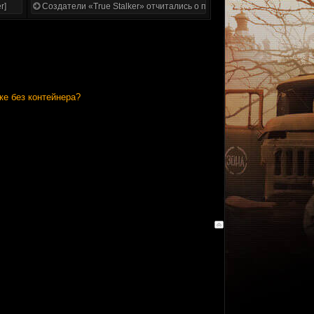
r]
Создатели «True Stalker» отчитались о проделанной работе
ке без контейнера?