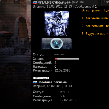
NLC 7. Правки и модификации
Фа
STALKER-Новичек
Вторник, 13.02.2018, 11:13 | Сообщение #
1
Всем привет! Под
1. Как уменьшить 
2. Как величить в
3. Будут ли порти
Статус
:
Зевака
:
Сообщений
:
2
Награды
:
0
Регистрация
:
12.02.2018
Злобная реклама
Вторник, 13.02.2018, 11:13
Статус
:
Сообщений
:
666
Регистрация
:
12.02.2018